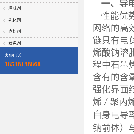
一、导
增味剂
性能优
乳化剂
网络的高
膨松剂
链具有电
着色剂
烯酸钠溶
客服电话
程中石墨
18538188868
含有的含
强化界面
烯
聚丙
/
自身电导
钠前体）