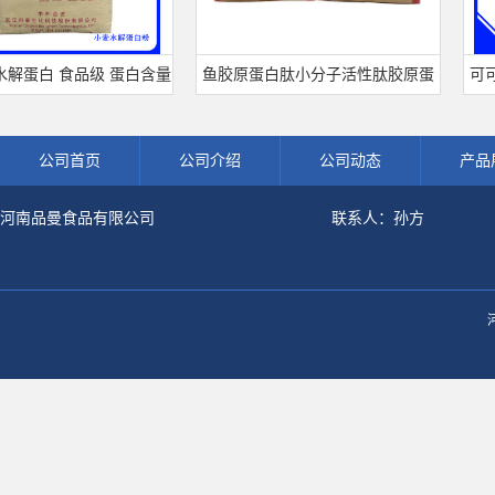
白 食品级 蛋白含量
鱼胶原蛋白肽小分子活性肽胶原蛋
可可粉
发票 小麦水解蛋白粉
白食品级深海鱼水解粉冲剂肽粉
饮料冲
公司首页
公司介绍
公司动态
产品
河南品曼食品有限公司
联系人：孙方