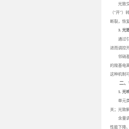
光致
（
“开”
断裂，恢复
光
3.
通过
进而调控
邻硝
的羧基电
这种机制
二、
光
1.
单元
关；光致
含量
性能下降