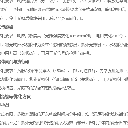
控制要求：响应速度快（分钟级）、可逆性好（
≥
次循环）、释放速率调
30
＜
），例如，光响应聚丙烯酸钠水凝胶微球包裹抗
药物，静脉注射后
5%
ai
态），停止光照后收缩关闭，减少全身毒副作用。
性传感器
控制要求：响应灵敏度高（光照强度变化
2时，电阻变化≥
）
10mW/cm
10%
如，将光响应水凝胶作为柔性传感器的敏感层，紫外光照射下，水凝胶溶
致电阻升高（关状态），可用于光信号的检测与转换。
流体阀门与执行器
控制要求：溶胀
收缩形变率大（≥
）、响应可逆性好、力学强度足够（
/
50%
水凝胶作为阀门，紫外光照射下溶胀堵塞通道（关状态），可见光照射下
型执行器，光照下的形变可驱动微结构运动。
挑战与优化方向
存挑战
速度有限：多数水凝胶的开关响应时间为分钟级，难以满足秒级快速控制
透深度不足：紫外光的组织穿透深度仅为数百微米，限制了体内深层部位