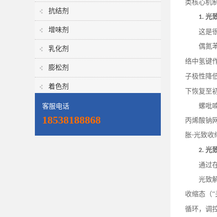
类核心机
抗结剂
光
1.
增味剂
这是
偶氮
乳化剂
络中氢键
膨松剂
子极性降
着色剂
下恢复至
螺吡
客服电话
18538188868
丙烯酸钠
胀
光致收
-
光
2.
通过
光致
收缩态（
循环，调