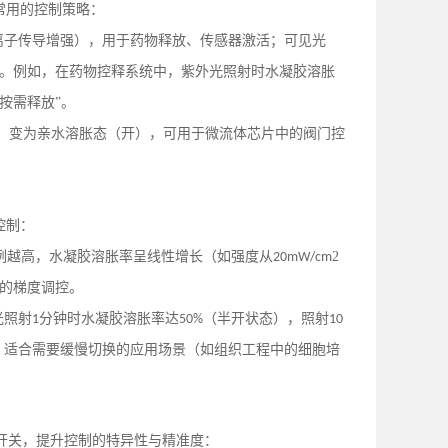
常用的控制策略：
、离子传导增强），用于药物释放、传感器激活；可见光
闭。例如，在药物控释系统中，紫外光照射时水凝胶溶胀
按需释放”。
）变为亲水溶胀态（开），可用于微流体芯片中的阀门控
控制：
例越高，水凝胶溶胀率呈线性增长（如强度从
2
20mW/cm
的梯度调控。
光照射
分钟时水凝胶溶胀率达
（半开状态），照射
1
50%
10
，适合需要缓慢切换的应用场景（如组织工程中的细胞培
开关，提升控制的特异性与精准度：