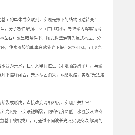
化基团的单体或交联剂，实现光照下的结构可逆转变：
构型，分子极性增强、空间位阻减小，导致聚丙烯酸钠网
左右）或黑暗条件下，顺式构型逆转为反式构型，分
nm
循环，使水凝胶溶胀率在紫外光下提升
，可见光
30%~80%
疏水变为亲水，且引入电荷位点（如吡喃鎓离子），与聚
照射下螺环闭合，亲水基团消失，网络收缩，实现
“光致溶
的断裂或形成，直接改变网络密度，实现开关控制：
紫外光照射下交联键断裂，网络密度降低，水凝胶从致密
代氨基甲酸酯类），可通过不同波长光照实现交联
解离的
-