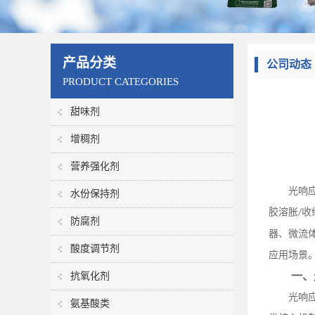
产品分类
公司动态
PRODUCT CATEGORIES
甜味剂
增稠剂
营养强化剂
光响
水份保持剂
胶溶胀
收
/
防腐剂
器、微流
酸度调节剂
应用场景
一、
抗氧化剂
光响
氨基酸类