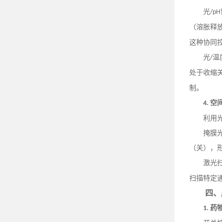
光
/pH
（溶胀释
这种协同
光
温
/
处于收缩
制。
空
4.
利用
掩膜
（关），
激光
扫描特定
四、
药
1.