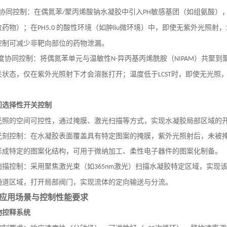
协同控制：在偶氮苯
聚丙烯酸钠水凝胶中引入
敏感基团（如组氨酸）
/
PH
放药物）；在
的酸性环境（如肿
微环境）中，即使无紫外光照射，
PH5.0
liu
控制可减少非靶向部位的药物泄漏。
度协同控制：将偶氮苯单元与温敏性
异丙基丙烯酰胺（
）共聚到
N-
NIPAM
关状态，仅在紫外光照射下才会溶胀打开；温度低于
时，即使无光照
LCST
间选择性开关控制
光照的空间可控性，通过掩膜、激光扫描等方式，实现水凝胶局部区域的
光刻控制：在水凝胶表面覆盖具有特定图案的掩膜，紫外光照射后，未被
形成特定的图案化结构，可用于微纳加工、柔性电子器件的图案化制备。
扫描控制：采用聚焦激光束（如
激光）扫描水凝胶特定区域，实现
365nm
通道区域，打开局部阀门，实现流体的定向输送与分流。
应用场景与控制性能要求
物控释系统