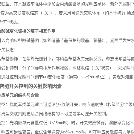
交联型：在水凝胶前驱体中添加含丙烯酸酯基的光响应单体，紫外光照射
）转变为高交联度收缩态（“关”）；若采用可逆光交联体系（如基于硫醇
烯
-
“开”状态。
致酸碱变化调控的离子相互作用
引入光响应型酸碱基团（如邻硝基苄基保护的羧基、氨基），光照后发生
开关状态：
基苄基修饰：在紫外光照射下，邻硝基苄基发生光解反应，释放出羧基等
离受到抑制，分子间静电排斥作用减弱，网络收缩（“关”状态）；无光照时
可通过控制光照时间调节
变化幅度（通常
个
单位），实现对溶胀
PH
0.5~2
PH
智能开关控制的关键影响因素
响应单元的结构与含量
类型：偶氮苯类单元适合可逆溶胀
收缩开关，响应速度快（秒级至分钟级
/
解离型交联剂则更适合网络结构的不可逆或半可逆开关控制。
调控：光响应单元含量过低（＜
）时，开关效应微弱，溶胀率变化不
5mol%
、响应可逆性变差，至优含量通常为
，可在响应灵敏度与力学
5%~15mol%