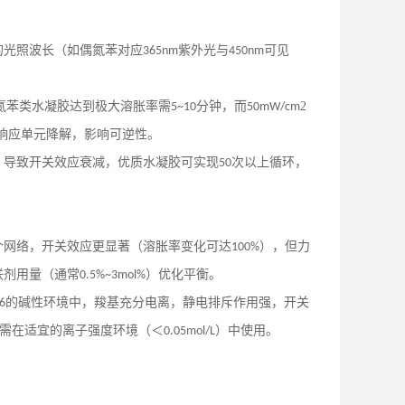
的光照波长（如偶氮苯对应
紫外光与
可见
365nm
450nm
氮苯类水凝胶达到极大溶胀率需
分钟，而
2
5~10
50mW/cm
响应单元降解，影响可逆性。
，导致开关效应衰减，优质水凝胶可实现
次以上循环，
50
个网络，开关效应更显著（溶胀率变化可达
），但力
100%
联剂用量（通常
）优化平衡。
0.5%~3mol%
的碱性环境中，羧基充分电离，静电排斥作用强，开关
6
需在适宜的离子强度环境（＜
）中使用。
0.05mol/L