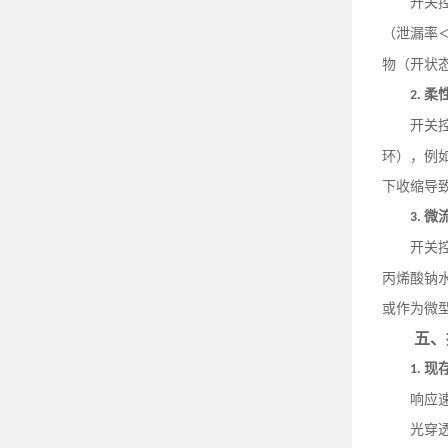
开关
（泄漏率
物（开状
柔
2.
开关
环），例
下收缩导
微
3.
开关
丙烯酸钠
或作为微
五、
现
1.
响应
光穿