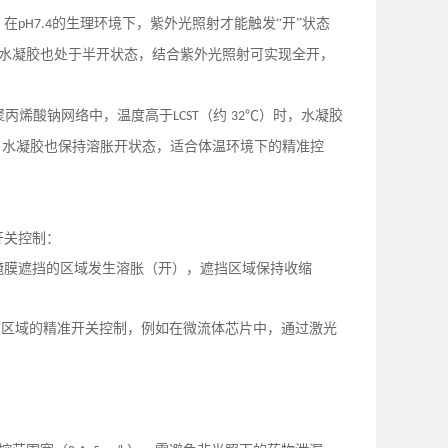
，在
的生理环境下，紫外光照射才能触发“开”状态
pH7.4
水凝胶也处于半开状态，结合紫外光照射可实现全开，
聚丙烯酸钠网络中，温度高于
（约
℃）时，水凝胶
LCST
32
，水凝胶也保持溶胀开状态，适合体温环境下的精准控
开关控制：
掩膜遮挡的区域发生溶胀（开），遮挡区域保持收缩
该区域的精准开关控制，例如在微流体芯片中，通过激光