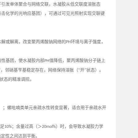
下引发单体聚合与网络交联，水凝胶从低交联度溶胀态
点击化学的光响应基团），可通过可见光照射实现交联键
水解或解离，改变聚丙烯酸钠网络的
环境与离子强度，
PH
酸性基团，使水凝胶内部
值降低，聚丙烯酸钠分子链上
PH
，邻硝基苄基稳定存在，网络保持溶胀（“开”状态）。
状态的精准调控。
）；螺吡喃类单元亲疏水性转变显著，适合用于亲疏水开
足
；含量过高（＞
）时，会导致水凝胶力学
10%
20mol%
稳定性之间达到平衡。