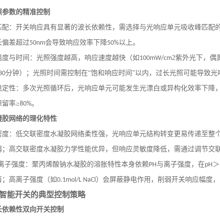
照参数的精准控制
匹配：开关响应具有显著的波长依赖性，需选择与光响应单元吸收峰匹配
长偏差超过
会导致响应效率下降
以上。
50nm
50%
强度与时间：光照强度越高，响应速度越快（如
2紫外光下，偶
100mW/cm
分钟）；光照时间需控制在“饱和响应时间”以内，过长光照可能导致光
30
稳定性：多次光照循环后，光响应单元可能发生光漂白或异构化效率下降
保留率≥
。
80%
凝胶网络的理化特性
密度：低交联密度水凝胶网络柔性强，光响应单元结构转变更易传递至整
弱；高交联密度水凝胶力学性能优异，但响应灵敏度降低，需通过调节交
离子强度：聚丙烯酸钠水凝胶的溶胀特性本身依赖
与离子强度，在
＞
PH
pH
著；高离子强度（如
）会屏蔽静电作用，削弱开关响应幅度，
0.1mol/L NaCl
智能开关的典型控制策略
长依赖性双向开关控制