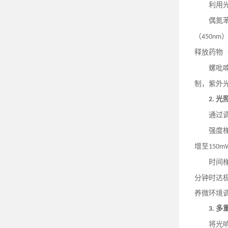
利用
偶氮
（
450nm
释放药物
螺吡
制，紫外
光
2.
通过
强度
增至
150m
时间
分钟时达
养微环境
多
3.
将光