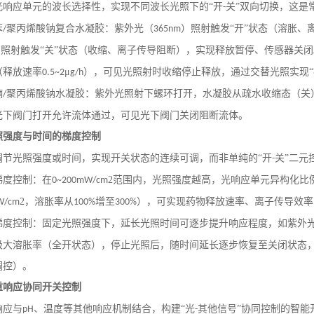
光响应单元的波长选择性，实现不同波长光照下的
“开
关”双向切换，这是
-
苯
聚丙烯酸钠复合水凝胶：紫外光（
）照射触发“开”状态（溶胀
/
365nm
）照射触发“关”状态（收缩、离子传导阻断），实现释放暂停、传感器关
（释放速率
μ
），可见光照射时收缩停止释放，通过交替光照实现“
0.5~2
g/h
喃
聚丙烯酸钠水凝胶：紫外光照射下螺环打开，水凝胶从疏水收缩态（关
/
光下阀门打开允许流体通过，可见光下阀门关闭阻断流体。
照强度与时间的梯度控制
调节光照强度或时间，实现开关状态的连续可调，而非单纯的
“开
关”二元
-
梯度控制：在
2范围内，光照强度越高，光响应单元异构化比
0~200mW/cm
2，溶胀率从
增至
），可实现药物释放速率、离子传导效率
W/cm
100%
300%
梯度控制：固定光照强度下，延长光照时间可逐步提升响应程度，如紫外
极大溶胀率（全开状态），停止光照后，随时间延长逐步恢复至关闭状态
调控）。
重响应协同开关控制
响应与
、温度等其他响应机制结合，构建“光
其他信号”协同控制的智能
pH
-