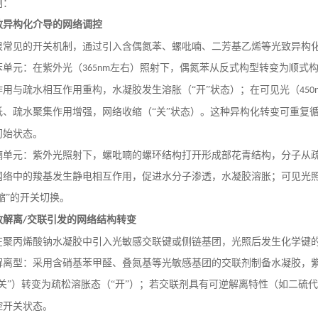
制：
致异构化介导的网络调控
很常见的开关机制，通过引入含偶氮苯、螺吡喃、二芳基乙烯等光致异构
苯单元：在紫外光（
左右）照射下，偶氮苯从反式构型转变为顺式
365nm
作用与疏水相互作用重构，水凝胶发生溶胀（“开”状态）；在可见光（
450
低、疏水聚集作用增强，网络收缩（“关”状态）。这种异构化转变可重复
初始状态。
喃单元：紫外光照射下，螺吡喃的螺环结构打开形成部花青结构，分子从
网络中的羧基发生静电相互作用，促进水分子渗透，水凝胶溶胀；可见光
缩”的开关切换。
致解离
交联引发的网络结构转变
/
在聚丙烯酸钠水凝胶中引入光敏感交联键或侧链基团，光照后发生化学键
解离型：采用含硝基苯甲醛、叠氮基等光敏感基团的交联剂制备水凝胶，
“关”）转变为疏松溶胀态（“开”）；若交联剂具有可逆解离特性（如二硫
控开关状态。