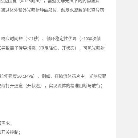
控范围宽（
μ
），需避免非光照下的药物泄漏
0.1~5
g/h
，通过体外紫外光照射肿
部位，触发水凝胶溶胀释放药
liu
、响应时间短（＜
秒）、循环稳定性优异（≥
次循
1
1000
胀导致离子传导增强（电阻降低，开状态），可见光照射
拉伸强度≥
），例如，在微流体芯片中，光响应聚
0.1MPa
收缩打开通道（开状态），实现流体的精准阻断与放行；
的需求；
的开关控制；