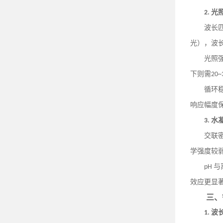
光
2.
波长
光），波
光照
下则需
20~
循环
响应幅度
水
3.
交联
学强度较
与
pH
效应更显
三、
波
1.