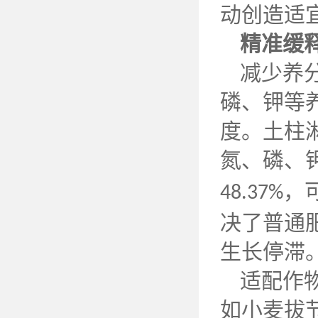
动创造适
精准缓
减少养
磷、钾等
度。土柱
氮、磷、
，
48.37%
决了普通
生长停滞
适配作
如小麦拔