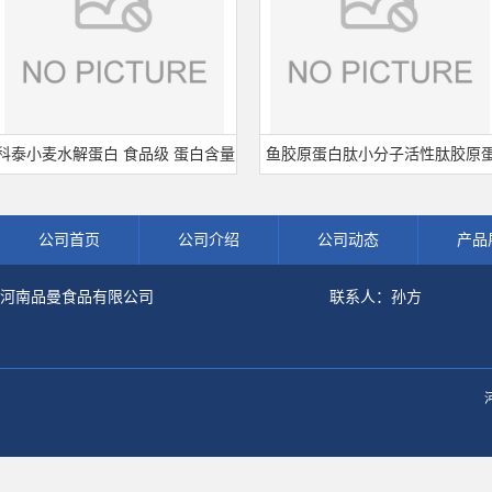
小麦水解蛋白 食品级 蛋白含量
鱼胶原蛋白肽小分子活性肽胶原蛋
0% 可开发票 小麦水解蛋白粉
白食品级深海鱼水解粉冲剂肽粉
公司首页
公司介绍
公司动态
产品
河南品曼食品有限公司
联系人：孙方