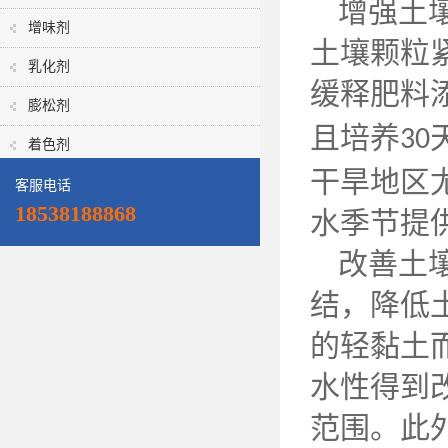
增强土
增味剂
土壤颗粒
乳化剂
缓释肥料
膨松剂
且培养
30
着色剂
干旱地区
客服电话
18538188868
水季节提
改善土
结，降低
的轻黏土
水性得到
范围。此