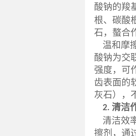
酸钠的羧
根、碳酸
石，螯合
温和摩
酸钠为交
强度，可
齿表面的
灰石），
清洁
2.
清洁效
擦剂，通