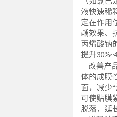
（如氯己
液快速稀
定在作用
龋效果、
丙烯酸钠
提升
30%~
改善产
体的成膜
面，减少
可使贴膜
脱落，延