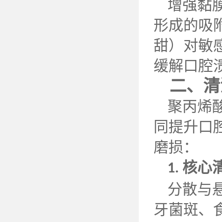
增强黏
形成的吸
甜）对敏
缓解口腔
二、清
聚丙烯
同提升口
磨损：
核心
1.
分散与
牙菌斑、