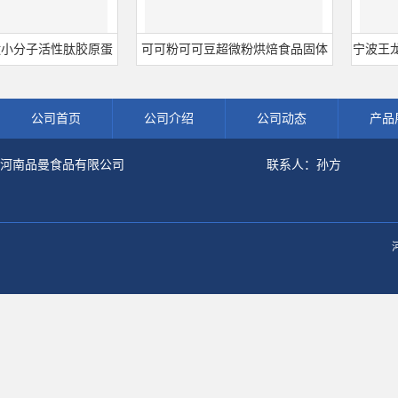
子活性肽胶原蛋
可可粉可可豆超微粉烘焙食品固体
宁波王龙山梨酸
解粉冲剂肽粉
饮料冲调饮品原料现货批发可可粉
熟肉制品防
公司首页
公司介绍
公司动态
产品
河南品曼食品有限公司
联系人：孙方