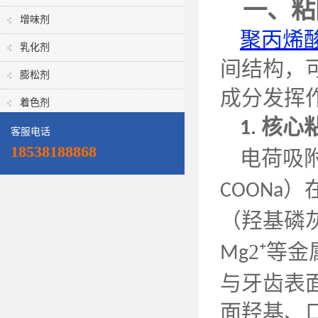
一、粘
增味剂
聚丙烯
乳化剂
间结构，
膨松剂
成分发挥
着色剂
核心
1.
客服电话
18538188868
电荷吸
）
COONa
（羟基磷
2⁺等
Mg
与牙齿表
面羟基、