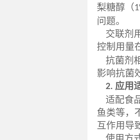
梨糖醇（
1
问题。
交联剂
控制用量
抗菌剂
影响抗菌
应用
2.
适配食
鱼类等，
互作用导
使用方