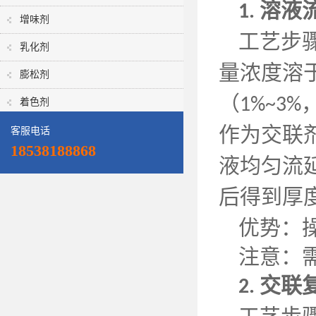
溶液
1.
增味剂
工艺步
乳化剂
量浓度溶
膨松剂
（
1%~3%
着色剂
作为交联
客服电话
18538188868
液均匀流
后得到厚
优势：
注意：
交联
2.