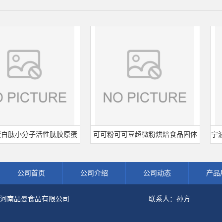
小分子活性肽胶原蛋
可可粉可可豆超微粉烘焙食品固体
宁波王龙
海鱼水解粉冲剂肽粉
饮料冲调饮品原料现货批发可可粉
熟肉
公司首页
公司介绍
公司动态
产品
河南品曼食品有限公司
联系人：孙方