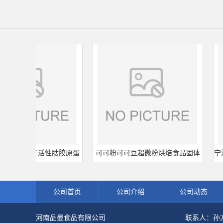
肽小分子活性肽胶原蛋
可可粉可可豆超微粉烘焙食品固体
宁波王
海鱼水解粉冲剂肽粉
饮料冲调饮品原料现货批发可可粉
熟肉
公司首页
公司介绍
公司动态
河南品曼食品有限公司
联系人：孙