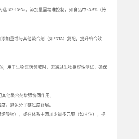
药选
3
⁴
。添加量需精准控制，如食品中≤
（符
10
-10
Da
0.5%
加添加量或与其他螯合剂（如
）复配，提升络合效
EDTA
；用于生物医药领域时，需通过生物相容性测试，确保
1%
配其他螯合剂增强协同作用。
强度，避免分子链过度舒展。
丙烯酸钠），或在体系中添加少量多元醇（如甘油），提