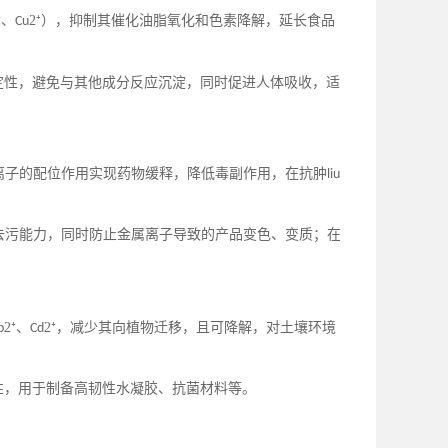
⁺、
2⁺），抑制其催化油脂氧化和色素降解，延长食品
Cu
定性，避免与其他成分反应沉淀，同时促进人体吸收，适
属离子的配位作用实现药物缓释，降低毒副作用，在抗肿
liu
剂去污能力，同时防止金属离子导致的产品变色、变质；在
2⁺、
2⁺，减少其向植物迁移，且可降解，对土壤环境
b
Cd
性，用于制备高韧性水凝胶、抗菌材料等。