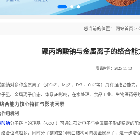
您当前的位置：
网站首页
>
聚丙烯酸钠与金属离子的络合能
发表时间：2025-11-13
烯酸钠对多种金属离子（如
2⁺、
2⁺、
3⁺、
2⁺等）具有强络合能力
Ca
Mg
Fe
Cu
分子量、金属离子价态、体系
影响，在水处理、食品工业、生物医药等
pH
络合能力核心特征与影响因素
合作用机制
烯酸钠
分子链上的羧基（
⁻）可通过孤对电子与金属离子形成稳定的配
-COO
，络合位点越多，同时分子链的空间卷曲结构可包裹金属离子，进一步增