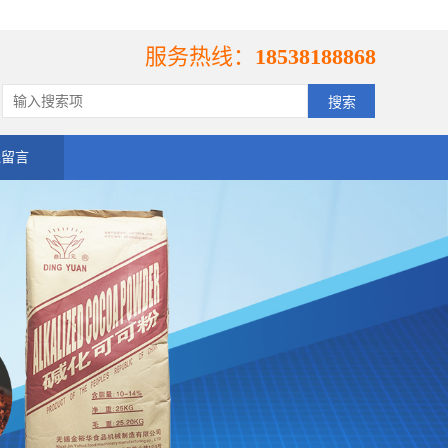
服务热线：
18538188868
线留言