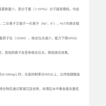
羧基数量少，高分子量（＞
⁶
）分子链易缠结，均会
10
Da
），二价离子又强于一价离子（
⁺、
⁺），
3⁺的络合稳
Na
K
Fe
基质子化（
），络合位点减少，能力下降
以
-COOH
50%
时，其他阴离子会竞争络合位点，降低络合效果。
量
时，水垢抑制率达
以上，比传统磷酸盐
50-100mg/L
90%
定络合物后通过絮凝沉淀去除，处理后水中重金属含量低