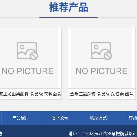
推荐产品
龙山梨酸钾 食品级 饮料面食
金禾三氯蔗糖 食品级 蔗糖素 甜味
鼎
制品防腐剂 食用保 鲜剂
剂 600倍甜度原装正品 三氯蔗糖
产品展厅
证书荣誉
联系方式
在
方
地址：二七区贺江路78号橄榄城都