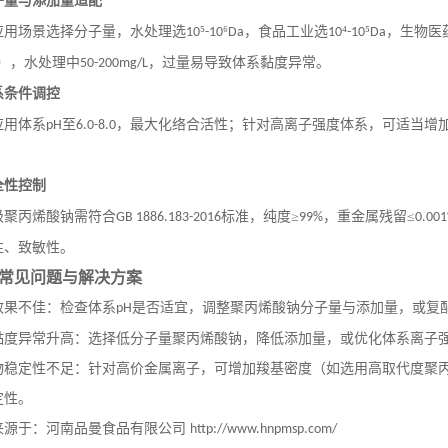
子量与添加量适配
应用场景选择分子量，水处理选
⁵
⁶
，食品工业选
⁴
⁵
，生物医
10
-10
Da
10
-10
Da
），水处理中
，过量易导致体系黏度异常。
50-200mg/L
系条件调控
应用体系
至
，最大化络合活性；针对高离子强度体系，可适当增
pH
6.0-8.0
全性控制
级聚丙烯酸钠需符合
标准，纯度≥
，重金属残留≤
GB 1886.183-2016
99%
0.00
性、致敏性。
常见问题与解决方案
效果不佳：检查体系
是否适宜，调整聚丙烯酸钠分子量与添加量，或复
pH
黏度异常升高：选择低分子量聚丙烯酸钠，降低添加量，或优化体系离子
物稳定性不足：针对高价金属离子，可增加羧基密度（如选用高取代度聚
定性。
来源于：河南品曼食品有限公司
http://www.hnpmsp.com/