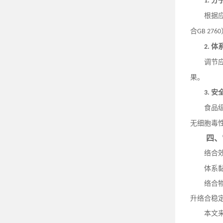
分
1.
根据
合
GB 2760
体
2.
调节
果。
安
3.
食品
无细胞毒
四、
络合
体系
络合
升络合稳
本文