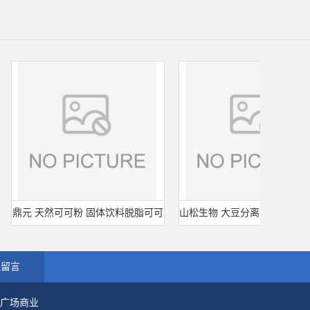
元 天然可可粉 固体饮料脱脂可可
山松生物 大豆分离蛋白 SD-100凝胶
粉 烘培原料 25kg/袋
型 食品级 肉制品千页豆腐
线留言
市广场商业