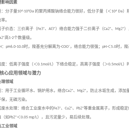
键影响因素
量：分子量
⁴
⁶
的聚丙烯酸钠络合能力
很好
，低分子量（＜
⁴
）
10
-10
Da
10
Da
效率。
离子价态：三价离子（
3⁺、
3⁺）络合能力强于二价离子（
2⁺、
2⁺
Fe
Al
Ca
Mg
2⁺高
个数量级。
a
1-2
：
时，羧基充分解离为
⁻，络合能力
很
强；
＜
时，羧
H
pH6.0-10.0
-COO
pH
5.0
强度：低离子强度（＜
）下络合稳定，高离子强度（＞
）
0.1mol/L
0.5mol/L
核心应用领域与潜力
处理领域
剂：用于工业循环水、锅炉用水，络合
2⁺、
2⁺，防止水垢生成，添加
Ca
Mg
环保，无磷污染。
属废水处理：络合工业废水中的
3⁺、
2⁺、
2⁺等重金属离子，形成稳
Fe
Cu
Pb
值（如
2⁺＜
），且污泥量少，易后续处理。
Pb
0.05 mg/L
品工业领域