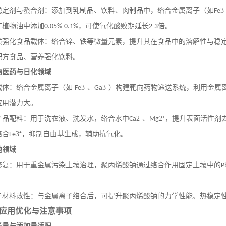
稳定剂与螯合剂：添加到乳制品、饮料、肉制品中，络合金属离子（如
3
Fe
在植物油中添加
，可使氧化酸败期延长
倍。
0.05%-0.1%
2-3
质强化食品载体：络合锌、铁等微量元素，提升其在食品中的溶解性与稳
配方食品、营养强化饮料。
物医药与日化领域
载体：络合金属离子（如
3⁺、
3⁺）构建靶向药物递送系统，利用金
Fe
Ga
应用潜力大。
产品配料：用于洗衣液、洗发水，络合水中
2⁺、
2⁺，提升表面活性
Ca
Mg
络合
3⁺，抑制自由基生成，辅助抗氧化。
Fe
他领域
修复：用于重金属污染土壤治理，聚丙烯酸钠通过络合作用固定土壤中的
P
子材料改性：与金属离子络合后，可提升聚丙烯酸钠的力学性能、热稳定
应用优化与注意事项