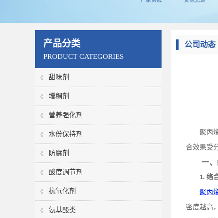
产品分类
公司动态
PRODUCT CATEGORIES
甜味剂
增稠剂
营养强化剂
聚丙
水份保持剂
合效果受
防腐剂
一、
酸度调节剂
络
1.
抗氧化剂
聚丙
密度越高
氨基酸类