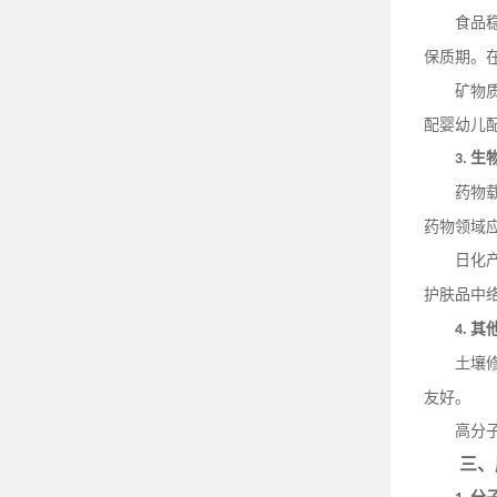
食品
保质期。
矿物
配婴幼儿
生
3.
药物
药物领域
日化
护肤品中
其
4.
土壤
友好。
高分
三、