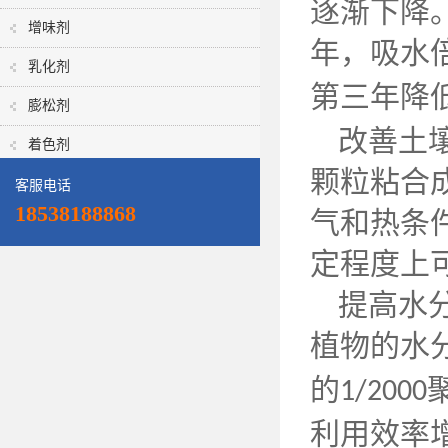
逐渐下降
增味剂
年，吸水
乳化剂
第三年降
膨松剂
改善土
着色剂
颗粒粘合
客服电话
18538188868
气和热条
定程度上
提高水
植物的水
的
1/2000
利用效率