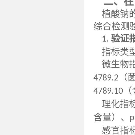
二、在
植酸钠
综合检测
验证
1.
指标类
微生物
（
4789.2
（
4789.10
理化指
含量）、
p
感官指