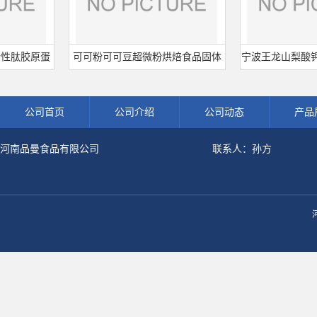
胶原蛋
可可粉可可豆超微粉烘焙食品固体
宁波王龙山梨酸钾 食品
肽粉
饮料冲调饮品原料现货批发可可粉
熟肉制品防腐剂 食
公司首页
公司介绍
公司动态
产品
河南品曼食品有限公司
联系人：孙方