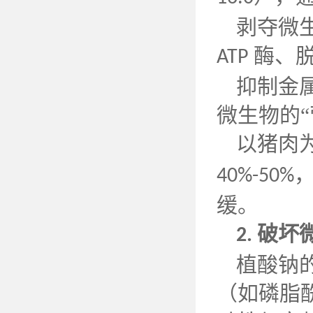
剥夺微
酶、
ATP
抑制金
微生物的
以猪肉
40%-50%
缓。
破坏
2.
植酸钠
（如磷脂