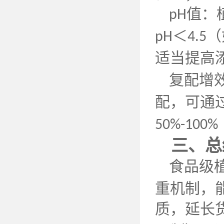
值：
pH
＜
（
pH
4.5
适当提高
复配增
配，可通
50%-100%
三、总
食品级
重机制，
质，延长