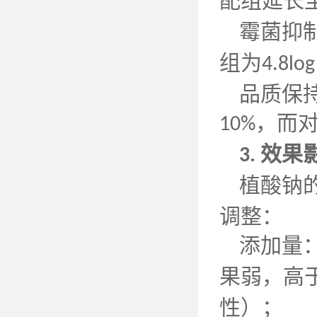
配组延长
霉菌抑
组为
4.8log
品质保
，而
10%
效果
3.
植酸钠
调整：
添加量
果弱，高
性）；