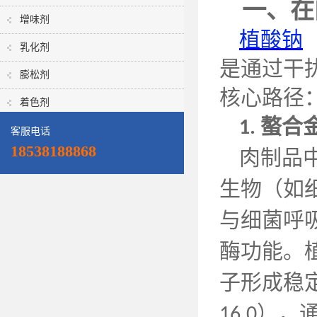
一、在
增味剂
植酸钠
乳化剂
是通过干
膨松剂
核心路径
着色剂
螯合
1.
客服电话
18538188868
肉制品
生物（如
与细菌呼
酶功能。
子形成稳
），
16.0