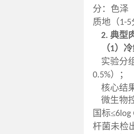
分：色泽
质地（
1-5
典型
2.
（
）冷
1
实验分
）；
0.5%
核心结
微生物
国标≤
6log
杆菌未检