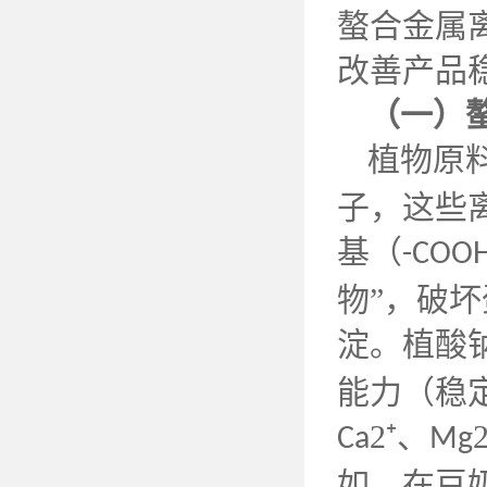
螯合金属
改善产品
（一）
植物原
子，这些
基（
-COO
物”，破
淀。植酸
能力（稳
2⁺、
Ca
Mg
如，在豆