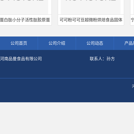
肽小分子活性肽胶原蛋
可可粉可可豆超微粉烘焙食品固体
宁波王
海鱼水解粉冲剂肽粉
饮料冲调饮品原料现货批发可可粉
熟肉
公司首页
公司介绍
公司动态
产品
河南品曼食品有限公司
联系人：孙方