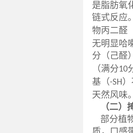
是脂肪氧
链式反应
物丙二醛
无明显哈
分（己醛
（满分
10
基（
）
-SH
天然风味
（二）
部分植
质，口感