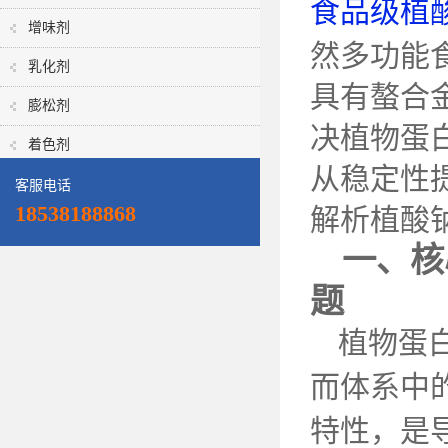
食品级植
增味剂
然多功能
乳化剂
具有螯合
膨松剂
决植物蛋
着色剂
从稳定性
客服电话
18538188868
解析植酸
一、核
题
植物蛋
而体系中
特性，是