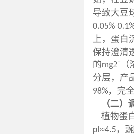
导致大豆
0.05%-0.1
上，蛋白
保持澄清
的
2⁺
mg
分层，产
，完全
98%
（二）
植物蛋
≈
，
pI
4.5