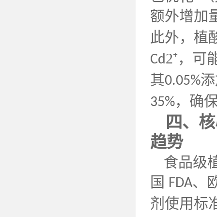
额外增加
此外，植
2⁺，
Cd
其
添
0.05%
，确
35%
四、核
趋势
食品级
国
、
FDA
剂使用标