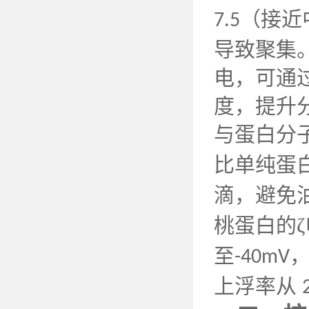
（接近
7.5
导致聚集
电，可通
度，提升
与蛋白分
比单纯蛋
滴，避免
桃蛋白的
至
-40mV
上浮率从