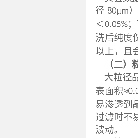
径
μ
80
m
＜
；
0.05%
洗后纯度
以上，且
（二）
大粒径
表面积≈
0.
易渗透到
过滤时不
波动。