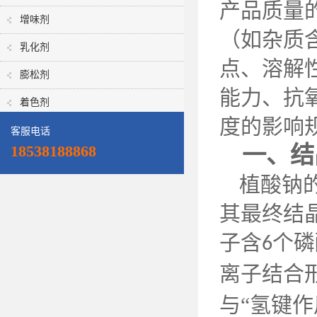
产品质量
增味剂
（如杂质
乳化剂
点、溶解
膨松剂
能力、抗
着色剂
度的影响
客服电话
一、结
18538188868
植酸钠
其最终结
子含
个磷
6
离子结合
与“氢键