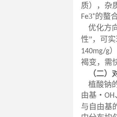
质），杂
3⁺的螯
Fe
优化方
性”，可
140mg/g
褐变，需
（二）
植酸钠
由基・
OH
与自由基