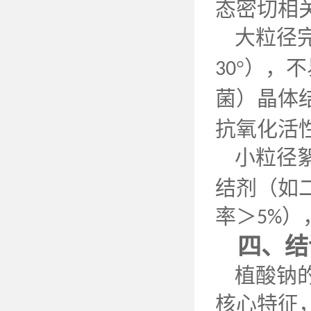
态密切相
大粒径
°），
30
菌）晶体
抗氧化活
小粒径
结剂（如
率＞
）
5%
四、结
植酸钠
核心特征