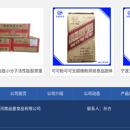
分子活性肽胶原蛋
可可粉可可豆超微粉烘焙食品固体
宁波王龙山
水解粉冲剂肽粉
饮料冲调饮品原料现货批发可可粉
熟肉制品
公司首页
公司介绍
公司动态
产品
河南品曼食品有限公司
联系人：孙方