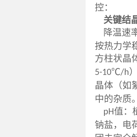
控：
关键结
降温速
按热力学
方柱状晶
℃
5-10
/h
晶体（如
中的杂质
值：
pH
钠盐，电