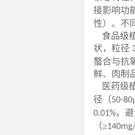
接影响功
性）。不
食品级
状，粒径
螯合与抗
鲜、肉制
医药级
径（
50-80
，避
0.01%
（≥
140mg/