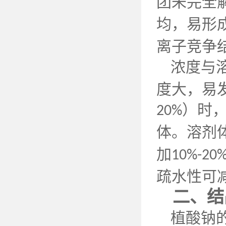
团未完全
均，易形
离子竞争
浓度与
度大，易
）时
20%
体。溶剂
加
10%-20
疏水性可
二、结
植酸钠