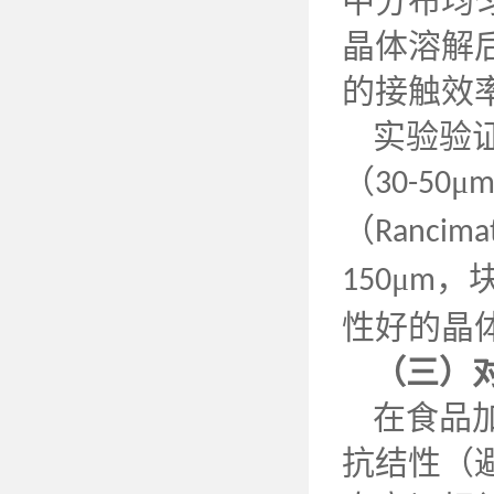
中分布均
晶体溶解
的接触效
实验验
（
μ
30-50
（
Rancima
μ
，
150
m
性好的晶
（三）
在食品
抗结性（