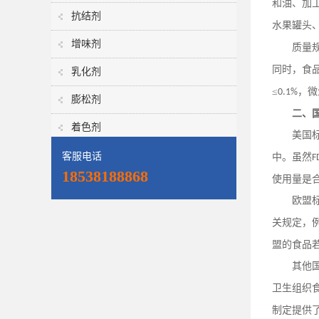
和油、加
抗结剂
水果罐头
增味剂
质量
同时，食
乳化剂
≤
，微
0.1%
膨松剂
二、
着色剂
美国
客服电话
中。虽然
F
18538188868
使用量是
欧盟
关规定，
盟的食品
其他
卫生组织
制定提供