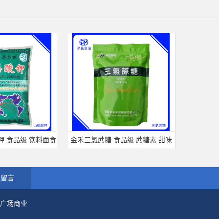
品级 饮料面食
金禾三氯蔗糖 食品级 蔗糖素 甜味
鼎元 天然可可
食用保 鲜剂
剂 600倍甜度原装正品 三氯蔗糖
粉 烘培原
线留言
市广场商业