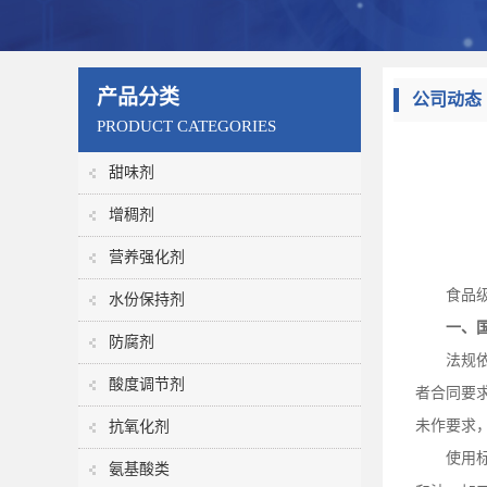
产品分类
公司动态
PRODUCT CATEGORIES
甜味剂
增稠剂
营养强化剂
食品
水份保持剂
一、
防腐剂
法规
酸度调节剂
者合同要
未作要求
抗氧化剂
使用
氨基酸类