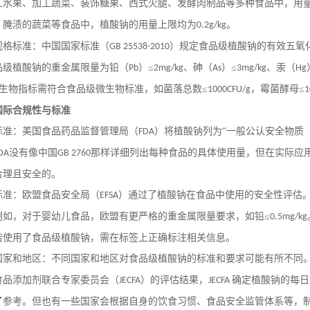
工水果、加工蔬菜、装饰糖果、西式火腿、发酵肉制品等多种食品中，用
、腌渍的蔬菜等食品中，植酸钠的用量
上限
均为
。
0.2g/kg
规格标准：中国国家标准（
）规定食品级植酸钠的有效五氧
GB 25538-2010
品级植酸钠的重金属限量为铅（
）≤
、砷（
）≤
、汞（
Pb
2mg/kg
As
3mg/kg
Hg
生物指标需符合食品级微生物标准，如菌落总数≤
，霉菌酵母≤
1000CFU/g
1
国际合规性与标准
标准：美国食品药品监督管理局（
）将植酸钠列为“一般公认安全物质
FDA
没有像中国
那样详细列出每种食品的具体使用量，但在实际应
DA
GB 2760
合理且安全的。
标准：欧盟食品安全局（
）通过了植酸钠在食品中使用的安全性评估
EFSA
例如，对于婴幼儿食品，欧盟有更严格的重金属限量要求，如铅≤
0.5mg/kg
若使用了食品级植酸钠，需在标签上正确标注相关信息。
国家和地区：不同国家和地区对食品级植酸钠的标准和要求可能有所不同
食品添加剂联合专家委员会（
）的评估结果，
确定植酸钠的每日
JECFA
JECFA
了参考。但也有一些国家会根据自身的饮食习惯、食品安全监管体系等，