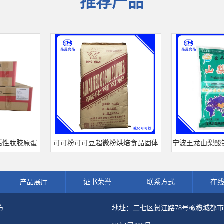
推荐产品
肽胶原蛋
可可粉可可豆超微粉烘焙食品固体
宁波王龙山梨酸钾 食
剂肽粉
饮料冲调饮品原料现货批发可可粉
熟肉制品防腐剂 
产品展厅
证书荣誉
联系方式
在
方
地址：二七区贺江路78号橄榄城都