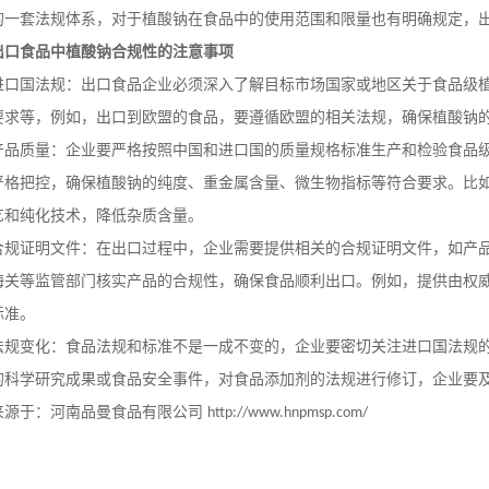
的一套法规体系，对于植酸钠在食品中的使用范围和限量也有明确规定，
出口食品中植酸钠合规性的注意事项
进口国法规：出口食品企业必须深入了解目标市场国家或地区关于食品级
要求等，例如，出口到欧盟的食品，要遵循欧盟的相关法规，确保植酸钠
产品质量：企业要严格按照中国和进口国的质量规格标准生产和检验食品
严格把控，确保植酸钠的纯度、重金属含量、微生物指标等符合要求。比
艺和纯化技术，降低杂质含量。
合规证明文件：在出口过程中，企业需要提供相关的合规证明文件，如产
海关等监管部门核实产品的合规性，确保食品顺利出口。例如，提供由权
标准。
法规变化：食品法规和标准不是一成不变的，企业要密切关注进口国法规
的科学研究成果或食品安全事件，对食品添加剂的法规进行修订，企业要
来源于：河南品曼食品有限公司
http://www.hnpmsp.com/