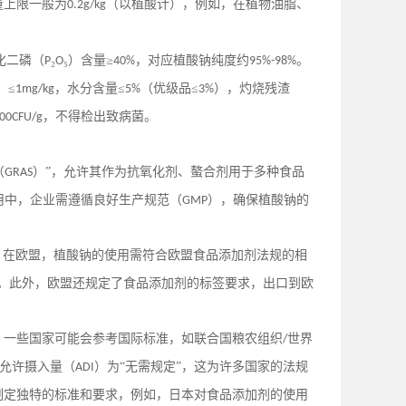
量上限一般为
（以植酸计），例如，在植物油脂、
0.2g/kg
化二磷（
₂
₅）含量≥
，对应植酸钠纯度约
。
P
O
40%
95%-98%
）≤
，水分含量≤
（优级品≤
），灼烧残渣
1mg/kg
5%
3%
，不得检出致病菌。
00CFU/g
（
）”，允许其作为抗氧化剂、螯合剂用于多种食品
GRAS
用中，企业需遵循良好生产规范（
），确保植酸钠的
GMP
。在欧盟，植酸钠的使用需符合欧盟食品添加剂法规的相
。此外，欧盟还规定了食品添加剂的标签要求，出口到欧
。一些国家可能会参考国际标准，如联合国粮农组织
世界
/
允许摄入量（
）为“无需规定”，这为许多国家的法规
ADI
制定独特的标准和要求，例如，日本对食品添加剂的使用