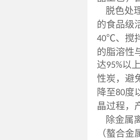
脱色处
的食品级
℃、搅
40
的脂溶性
达
以
95%
性炭，避
降至
度
80
晶过程，
除金属
（螯合金