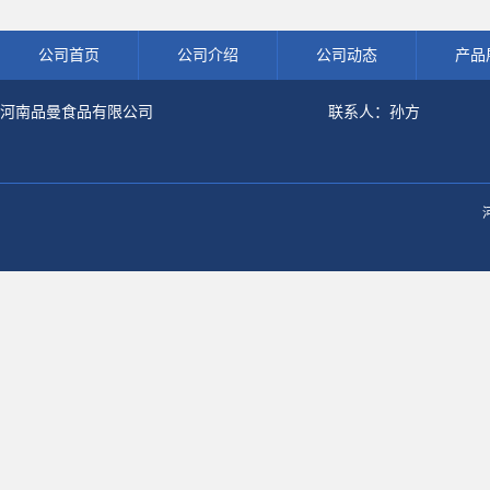
水解粉冲剂肽粉
饮料冲调饮品原料现货批发可可粉
熟肉制品
公司首页
公司介绍
公司动态
产品
河南品曼食品有限公司
联系人：孙方