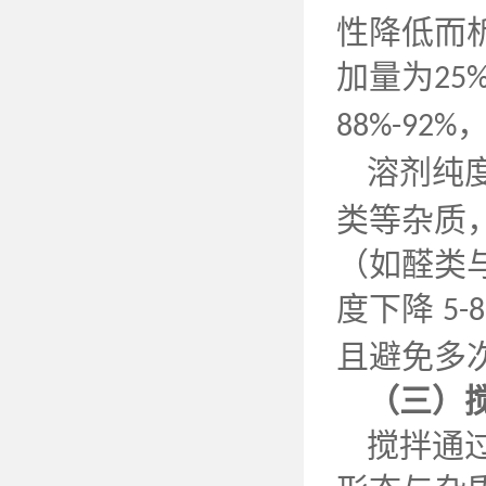
性降低而
加量为
25%
88%-92%
溶剂纯
类等杂质
（如醛类
度下降
5-
且避免多
（三）
搅拌通