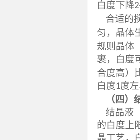
白度下降
2
合适的
匀，晶体
规则晶体
裹，白度
合度高）
白度
度左
1
（四）
结晶液
的白度上
晶工艺，