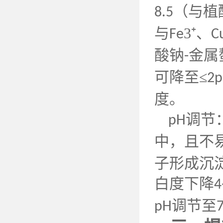
（与植
8.5
与
3⁺、
Fe
C
酸钠
金属
-
可降至≤
2
度。
调节
pH
中，且不
子形成沉
白度下降
4
调节至
pH
7