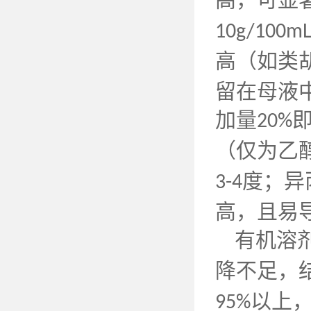
10g/100m
高（如类
留在母液
加量
20%
（仅为乙
度；异
3-4
高，且易
有机溶
降不足，
以上
95%