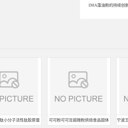
DHA藻油粉的持续创
子活性肽胶原蛋
可可粉可可豆超微粉烘焙食品固体
宁波王龙山梨