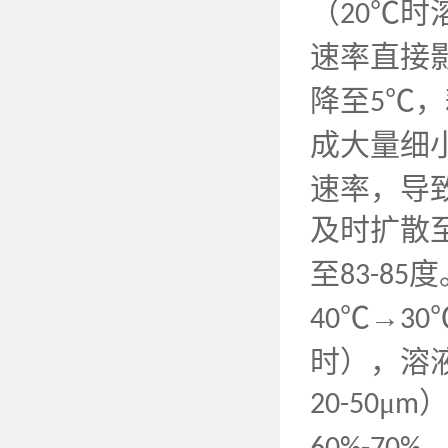
（
℃时
20
速率直接
降至
℃，
5
成大量细
速率，导
及时扩散
至
度
83-85
℃→
40
30
时），溶
μ
20-50
m