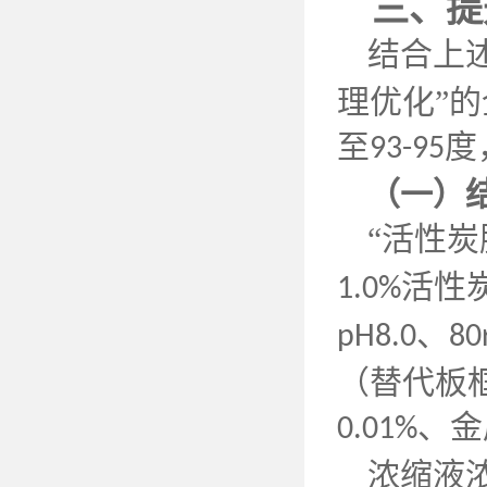
三、提
结合上
理优化”
至
度
93-95
（一）
“活性炭
活性
1.0%
、
pH8.0
80
（替代板
、金
0.01%
浓缩液