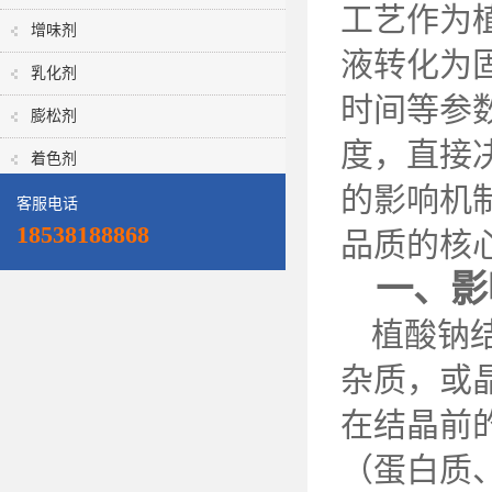
工艺作为
增味剂
液转化为
乳化剂
时间等参
膨松剂
度，直接
着色剂
的影响机
客服电话
18538188868
品质的核
一、影
植酸钠
杂质，或
在结晶前
（蛋白质