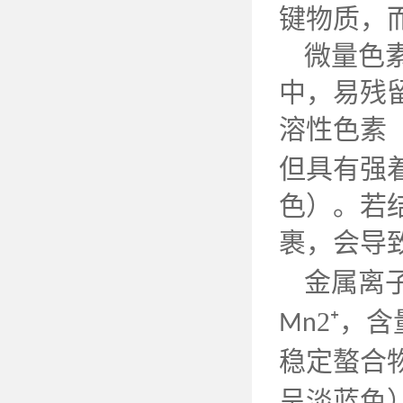
键物质，
微量色
中，易残
溶性色素
但具有强
色）。若
裹，会导
金属离
2⁺，
Mn
稳定螯合
呈淡蓝色