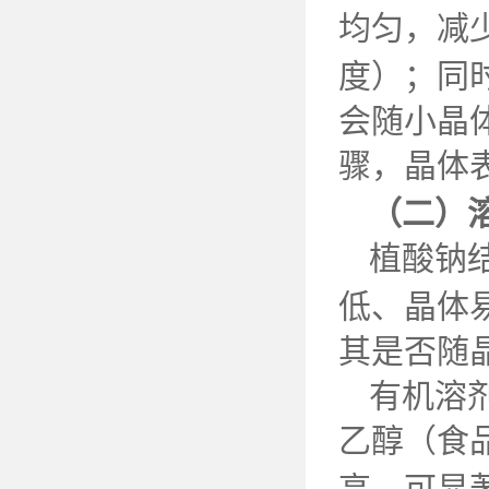
均匀，减
度）；同
会随小晶
骤，晶体
（二）
植酸钠
低、晶体
其是否随
有机溶
乙醇（食
高，可显