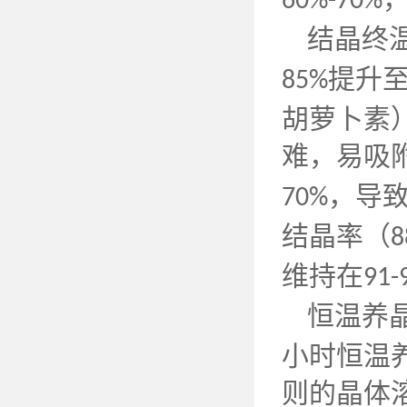
60%-70%
结晶终
提升
85%
胡萝卜素
难，易吸
，导
70%
结晶率（
8
维持在
91-
恒温养
小时恒温养
则的晶体