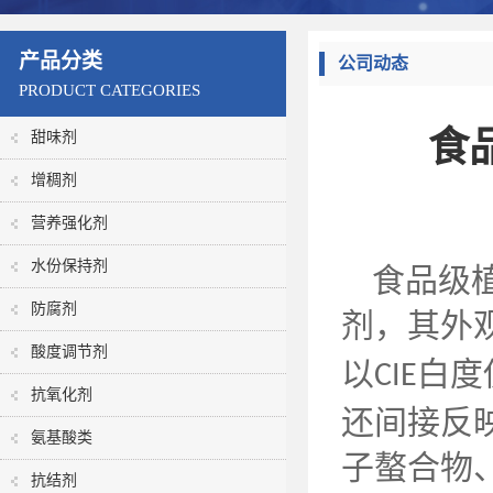
产品分类
公司动态
PRODUCT CATEGORIES
食
甜味剂
增稠剂
营养强化剂
水份保持剂
食品级
防腐剂
剂，其外
酸度调节剂
以
白度
CIE
抗氧化剂
还间接反
氨基酸类
子螯合物
抗结剂