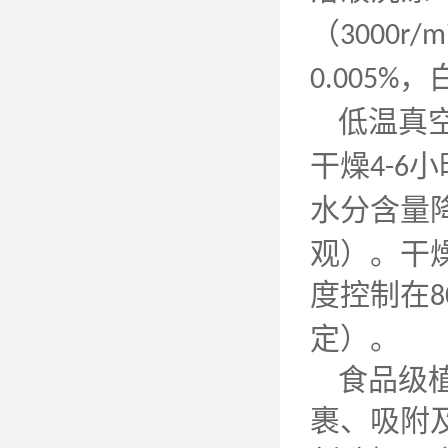
（
3000r/m
，
0.005%
低温真
干燥
小
4-6
水分含量
观）。干
度控制在
8
定）。
食品级
裹、吸附