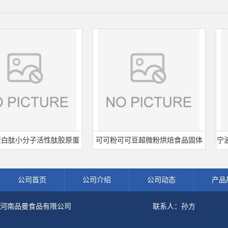
小分子活性肽胶原蛋
可可粉可可豆超微粉烘焙食品固体
宁波王龙
鱼水解粉冲剂肽粉
饮料冲调饮品原料现货批发可可粉
熟肉制
公司首页
公司介绍
公司动态
产品
河南品曼食品有限公司
联系人：孙方