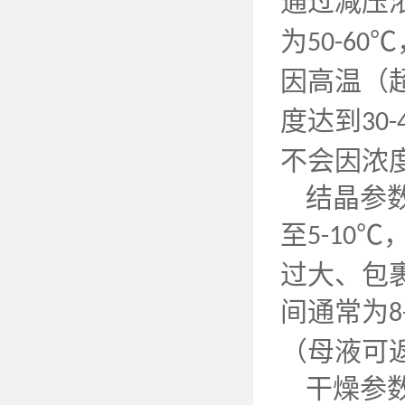
通过减压
为
℃
50-60
因高温（
度达到
30-
不会因浓
结晶参
至
℃
5-10
过大、包
间通常为
8
（母液可
干燥参