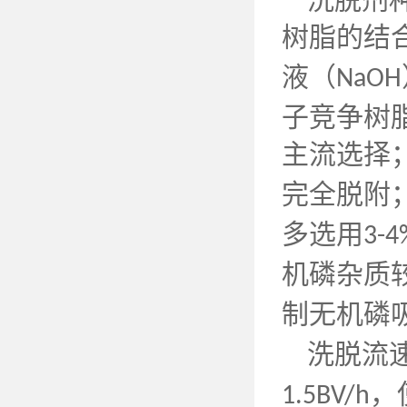
树脂的结
液（
NaOH
子竞争树
主流选择
完全脱附
多选用
3-
机磷杂质
制无机磷
洗脱流
，
1.5BV/h