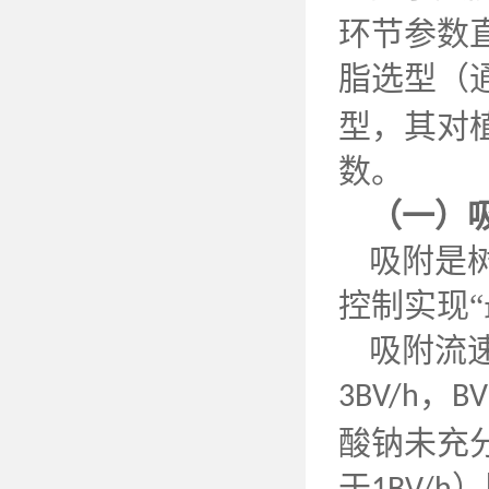
环节参数
脂选型（
型，其对
数。
（一）
吸附是
控制实现
吸附流
，
3BV/h
BV
酸钠未充
于
）