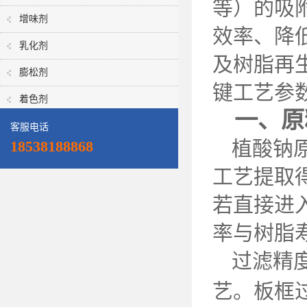
等）的吸
增味剂
效率、降
乳化剂
及树脂再
膨松剂
键工艺参
着色剂
一、原
客服电话
植酸钠
18538188868
工艺提取
若直接进
率与树脂
过滤精
艺。板框