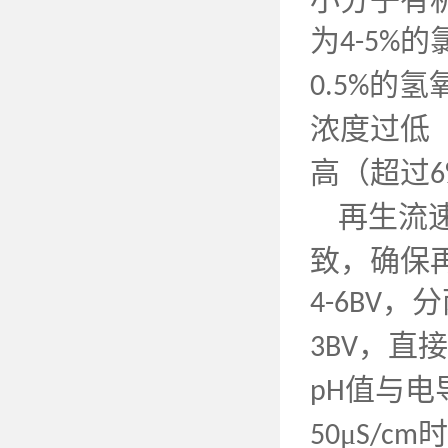
为
的
4-5%
的氢
0.5%
浓度过低
高（超过
6
再生流
致，确保
，分
4-6BV
，直接
3BV
值与电
pH
μ
时
50
S/cm