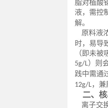
脂对植酸
液，需控
解。
原料液
时，易导
（即未被
）则
5g/L
践中需通
，兼
12g/L
二、核
离子交