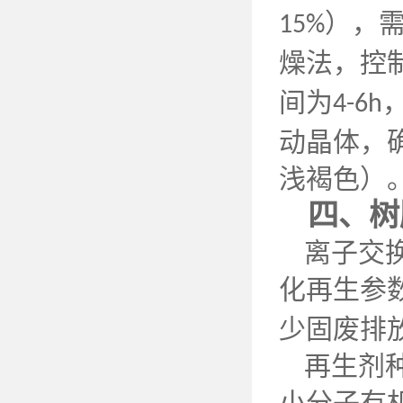
），
15%
燥法，控
间为
4-6h
动晶体，
浅褐色）
四、树
离子交
化再生参
少固废排
再生剂
小分子有