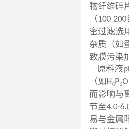
物纤维碎
（
100-200
密过滤选
杂质（如
致膜污染
原料液
p
（如
₆
₆
H
P
O
而影响与
节至
4.0-6.
易与金属