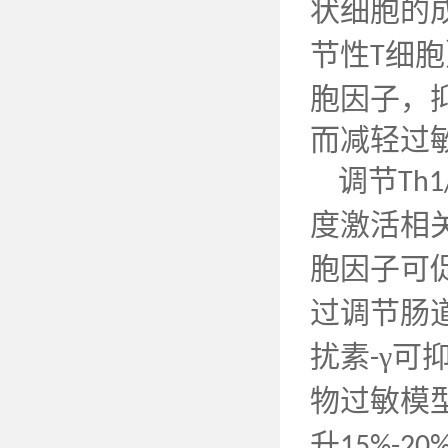
状细胞的
节性
细胞
T
胞因子，
而减轻过
调节
Th1
度激活相关
胞因子可
过调节肠
扰素
γ可
-
物过敏模
升
15%-20