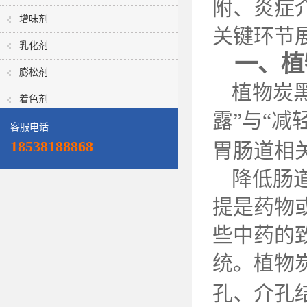
附、炎症
增味剂
关键环节
乳化剂
一、植
膨松剂
植物炭
着色剂
露”与“减
客服电话
18538188868
胃肠道相
降低肠
提是药物
些中药的
统。植物
孔、介孔