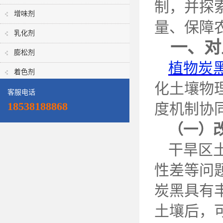
制，并探
增味剂
量、保障
乳化剂
一、对
膨松剂
植物炭
着色剂
化土壤物
客服电话
18538188868
度机制协
（一）
干旱区
性差等问
炭黑具有
土壤后，