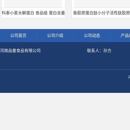
小麦水解蛋白 食品级 蛋白含量
鱼胶原蛋白肽小分子活性肽胶原蛋
0% 可开发票 小麦水解蛋白粉
白食品级深海鱼水解粉冲剂肽粉
公司首页
公司介绍
公司动态
产品
河南品曼食品有限公司
联系人：孙方