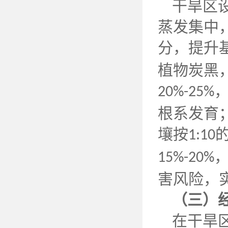
干旱区
蒸发集中
分，提升
植物炭黑
20%-25%
根系发育
壤按
1:10
15%-20%
害风险，
（三）
在干旱