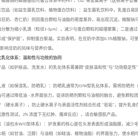
，植酸钠的磷酸基团可螯合体系中的
3⁺、
2⁺等金属离子（这些离子会
Fe
Cu
性饮品（如益生菌乳饮料、植物蛋白饮料）：益生菌乳饮料中，乳蛋白易
如豆奶、杏仁奶）则因蛋白颗粒与油脂的密度差异，易出现沉淀。植酸钠
脂分散为细小乳滴（粒径
μ
），减少与蛋白颗粒的碰撞聚集；二是通过
1-3
m
形成“保护层”，抑制蛋白絮凝。实验表明，在豆奶中添加
植酸钠，可
0.5%
影响豆奶的风味与营养价值。
化乳化体系：温和性与功效的协同
产品（如护肤品、洗发水）的乳化体系需兼顾
“皮肤温和性”与“功效稳定
乳液（如保湿乳、防晒乳）：防晒乳通常为
型乳化体系，需将防晒剂
O/W
钠可通过降低油
水界面张力，促进防晒剂颗粒与油相的融合，避免颗粒团聚
-
2⁺（硬水离子），防止硬水离子与表面活性剂结合形成 “皂垢”，提升乳
刺激性测试，
浓度下无红肿、瘙痒反应），适合敏感肌产品。
2%
素（油包水
型体系）：护发素的核心是在头发表面形成油脂膜，减少
W/O
水相（如甘油、泛醇）与油相（如硅油、植物油脂）的界面张力，使水相