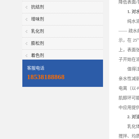
降低表面
/
抗结剂
对
1.
增味剂
纯水
—— 疏
乳化剂
示，在
25
膨松剂
上，表面
着色剂
子开始在
客服电话
值得
18538188868
亲水性减
电离（以
-
肌醇环可
中应用提
对
2.
乳化
搅拌、均