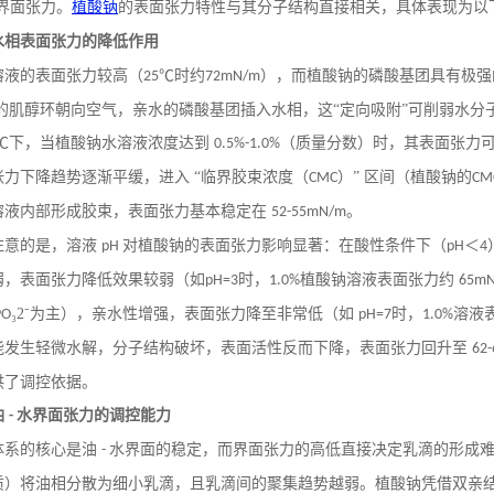
界面张力。
植酸钠
的表面张力特性与其分子结构直接相关，具体表现为以
水相表面张力的降低作用
溶液的表面张力较高（
℃时约
），而植酸钠的磷酸基团具有极强
25
72mN/m
水的肌醇环朝向空气，亲水的磷酸基团插入水相，这“定向吸附”可削弱水
℃下，当植酸钠水溶液浓度达到
（质量分数）时，其表面张力
0.5%-1.0%
张力下降趋势逐渐平缓，进入 “临界胶束浓度（
）” 区间（植酸钠的
CMC
CM
溶液内部形成胶束，表面张力基本稳定在
。
52-55mN/m
注意的是，溶液
对植酸钠的表面张力影响显著：在酸性条件下（
＜
pH
pH
4
弱，表面张力降低效果较弱（如
时，
植酸钠溶液表面张力约
pH=3
1.0%
65m
₃2⁻为主），亲水性增强，表面张力降至非常低（如
时，
溶液
PO
pH=7
1.0%
能发生轻微水解，分子结构破坏，表面活性反而下降，表面张力回升至
62
供了调控依据。
油
水界面张力的调控能力
-
体系的核心是油
水界面的稳定，而界面张力的高低直接决定乳滴的形成难
-
质）将油相分散为细小乳滴，且乳滴间的聚集趋势越弱。植酸钠凭借双亲