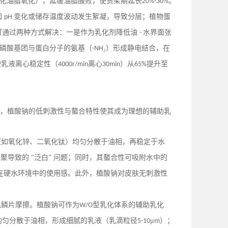
催化油脂氧化），延缓油脂酸败，使货架期延长
。
20%-30%
因
变化或储存温度波动发生絮凝，导致分层；植物蛋
pH
可通过两种方式解决：一是作为乳化剂降低油
水界面张
-
磷酸基团与蛋白分子的氨基（
₂）形成静电结合，在
-NH
使乳液离心稳定性（
离心
）从
提升至
4000r/min
30min
65%
性”，植酸钠的低刺激性与螯合特性使其成为理想的辅助乳
（如氧化锌、二氧化钛）均匀分散于油相，再稳定于水
导致的 “泛白” 问题；同时，其螯合性可吸附水中的
液在硬水环境中的使用感。此外，植酸钠对皮肤无刺激性
毛鳞片摩擦。植酸钠可作为
型乳化体系的辅助乳化
W/O
均匀分散于油相，形成细腻的乳液（乳滴粒径
μ
）；
5-10
m