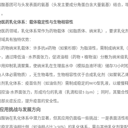
磷酸基团可与头发表面的氨基（头发主要成分角蛋白含大量氨基）结合，
）。
物医药乳化体系：载体稳定性与生物相容性
物医药领域，乳化体系常作为药物载体（如脂质体、纳米乳），要求乳化
领域具有独特优势：
性药物纳米乳载体：许多抗
药物（如紫杉醇）为脂溶性，需制成纳米乳
ai
一，通过降低油
水界面张力，促进油相（药物
植物油）分散为纳米级
-
+
作用抑制乳滴聚集，使纳米乳在生理盐水中（模拟血液环境）储存
小时
72
为人体必需物质），无生物毒性，生物相容性优于合成乳化剂（如聚氧乙
佐剂乳化体系：疫苗佐剂（如油佐剂）需制成稳定的
型乳液，以缓慢
W/O
调控油
水界面张力，形成均匀的乳液（乳滴粒径
μ
）；同时，其螯合
-
1-2
m
局部炎症反应，提升疫苗的安全性。
应用挑战与发展方向
植酸钠在乳化体系中潜力显著，但其应用仍面临一些挑战：一是表面活性
以稳定高油相比例（如油相占比＞
）的乳化体系，需与其他乳化剂复配
50%