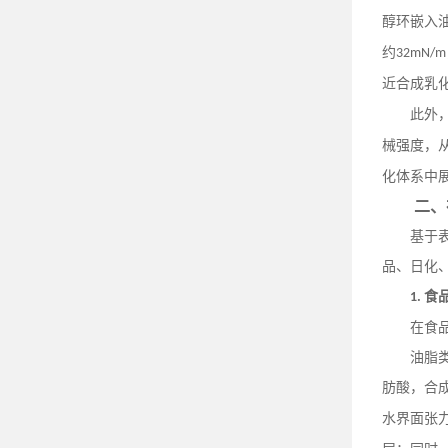
醇环嵌入
约
32mN/m
近合成乳
此外
械强度，
化体系中
二、
基于
品、日化
食
1.
在食
油脂
肪酸，合
水界面张