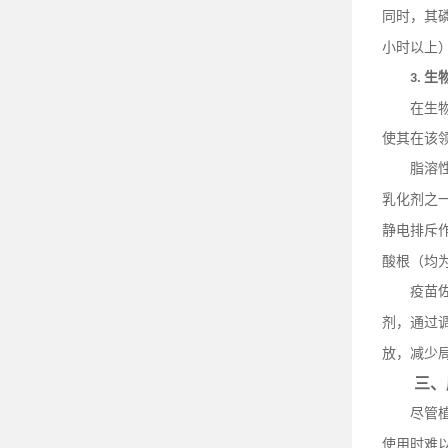
同时，其
小时以上
生
3.
在生
使其在该
脂溶
乳化剂之
静电排斥
酸根（均
疫苗
剂，通过
放，减少
三、
尽管
使用时难