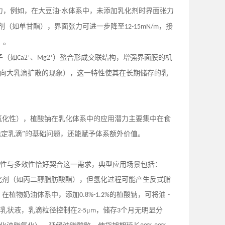
力，例如，在大豆油
水体系中，未添加乳化剂时界面张力
-
剂（如单甘酯），界面张力可进一步降至
，接
12-15mN/m
）。
子（如
2⁺、
2⁺）螯合形成交联结构，增强界面膜的机
Ca
Mg
向大乳滴扩散的现象），这一特性使其在长期储存的乳
氧化性），植酸钠在乳化体系中的应用潜力主要集中在食
“稳定乳滴”的基础问题，还能赋予体系额外价值。
然属性与多效性恰好契合这一需求，典型应用场景包括：
化剂（如丙二醇脂肪酸酯），但氢化过程可能产生反式脂
：在植物奶油体系中，添加
的植酸钠，可将油
0.8%-1.2%
-
乳状液，乳滴粒径控制在
μ
，储存
个月无明显分
2-5
m
3