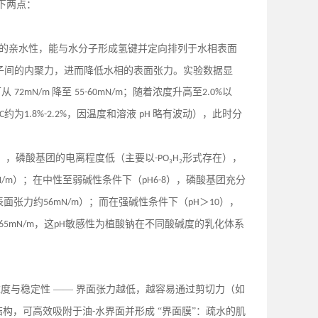
下两点：
的亲水性，能与水分子形成氢键并定向排列于水相表面
分子间的内聚力，进而降低水相的表面张力。实验数据显
可从
降至
；随着浓度升高至
以
72mN/m
55-60mN/m
2.0%
约为
，因温度和溶液
略有波动），此时分
C
1.8%-2.2%
pH
），磷酸基团的电离程度低（主要以
₃
₂形式存在），
-PO
H
）；在中性至弱碱性条件下（
），磷酸基团充分
N/m
pH6-8
表面张力约
）；而在强碱性条件下（
＞
），
56mN/m
pH
10
，这
敏感性为植酸钠在不同酸碱度的乳化体系
-65mN/m
pH
度与稳定性 —— 界面张力越低，越容易通过剪切力（如
结构，可高效吸附于油
水界面并形成 “界面膜”：疏水的肌
-