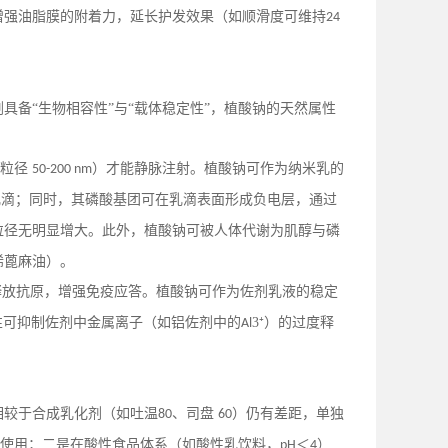
增强油脂膜的附着力，延长护发效果（如顺滑度可维持
24
剂具备
“生物相容性”与“载体稳定性”，植酸钠的天然属性
（粒径
）才能静脉注射。植酸钠可作为纳米乳的
50-200 nm
乳滴；同时，其磷酸基团可在乳滴表面形成负电层，通过
粒径无明显增大。此外，植酸钠可被人体代谢为肌醇与磷
烯蓖麻油）。
释放抗原，增强免疫应答。植酸钠可作为佐剂乳液的稳定
性可抑制佐剂中金属离子（如铝佐剂中的
3⁺）的过度释
Al
相较于合成乳化剂（如吐温
、司盘
）仍有差距，单独
80
60
使用；二是在酸性食品体系（如酸性乳饮料，
＜
）
pH
4