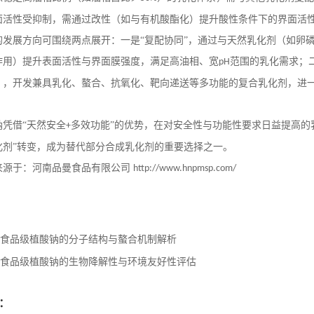
面活性受抑制，需通过改性（如与有机酸酯化）提升酸性条件下的界面活
的发展方向可围绕两点展开：一是
“复配协同”，通过与天然乳化剂（如卵
作用）提升表面活性与界面膜强度，满足高油相、宽
范围的乳化需求；
pH
），开发兼具乳化、螯合、抗氧化、靶向递送等多功能的复合乳化剂，进
钠凭借
“天然安全
多效功能”的优势，在对安全性与功能性要求日益提高的
+
化剂”转变，成为替代部分合成乳化剂的重要选择之一。
来源于：河南品曼食品有限公司
http://www.hnpmsp.com/
食品级植酸钠的分子结构与螯合机制解析
食品级植酸钠的生物降解性与环境友好性评估
：