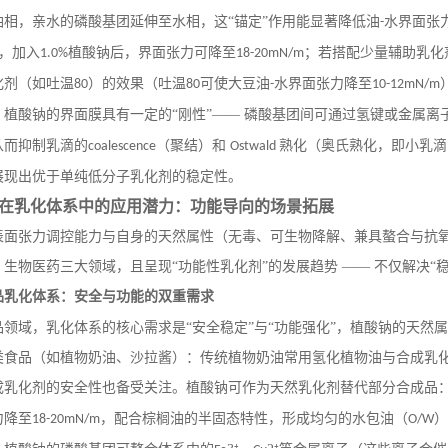
油相，亲水的磷酸基团延伸至水相，这“锚定”作用能显著降低油
水界面张
-
，加入
植酸钠后，界面张力可降至
；若搭配少量辅助乳化
1.0%
18-20mN/m
化剂（如吐温
）的效果（吐温
可使大豆油
水界面张力降至
80
80
-
10-12mN/m
，植酸钠的界面膜具有一定的
“刚性”—— 磷酸基团间可通过氢键或金属离
从而抑制乳滴的
（聚结）和
熟化（奥氏熟化，即小乳滴
coalescence
Ostwald
展现出优于单纯低分子乳化剂的稳定性。
在乳化体系中的应用潜力：功能导向的场景拓展
表面张力调控能力与自身的天然属性（无毒、可生物降解、兼具螯合与抗
、生物医药三大领域，且呈现
“功能性乳化剂”的发展趋势 —— 不仅解决
品乳化体系：安全与功能的双重需求
品领域，乳化体系的核心需求是
“安全稳定”与“功能强化”，植酸钠的天
类食品（如植物奶油、沙拉酱）：传统植物奶油常用氢化植物油与合成乳
成乳化剂的安全性也备受关注。植酸钠可作为天然乳化剂替代部分合成品
力降至
，配合棕榈油的半固态特性，形成均匀的水包油（
）
18-20mN/m
O/W