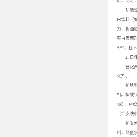
层；同时
功能
白饮料（
力，将油
蛋白表面
，且不
92%
日
2.
日化
化剂：
护肤
相。植酸
2⁺、
Ca
Mg
（经皮肤
护发
剂，降低