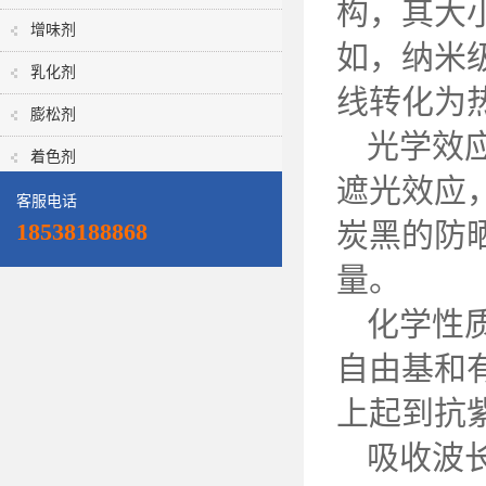
构，其大
增味剂
如，纳米
乳化剂
线转化为
膨松剂
光学效
着色剂
遮光效应
客服电话
炭黑的防
18538188868
量。
化学性
自由基和
上起到抗
吸收波