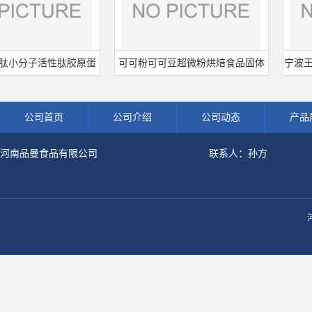
小分子活性肽胶原蛋
可可粉可可豆超微粉烘焙食品固体
宁波王龙
鱼水解粉冲剂肽粉
饮料冲调饮品原料现货批发可可粉
熟肉制
公司首页
公司介绍
公司动态
产品
河南品曼食品有限公司
联系人：孙方