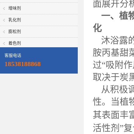
面展开分
增味剂
一、植
乳化剂
化
膨松剂
沐浴露
着色剂
胺丙基甜
客服电话
过
“吸附
18538188868
取决于炭
从积极
性。当植
其表面丰
活性剂”