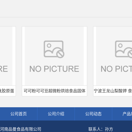
蛋
可可粉可可豆超微粉烘焙食品固体
宁波王龙山梨酸钾 食品级 
粉
饮料冲调饮品原料现货批发可可粉
熟肉制品防腐剂 食用保
公司首页
公司介绍
公司动态
产品
河南品曼食品有限公司
联系人：孙方