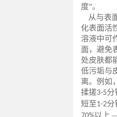
度”。
从与表
化表面活
溶液中可
面，避免
处皮肤都
低污垢与
离。例如
揉搓
分
3-5
短至
分
1-2
以上 
70%