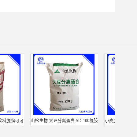
脱脂可可
山松生物 大豆分离蛋白 SD-100凝胶
小麦膳食纤维 营养增补
型 食品级 肉制品千页豆腐
麸皮提取物 20k