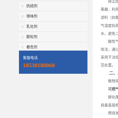
除尘
抗结剂
离器，利
增味剂
滤料（如
气湿度较
乳化剂
水，避免
膨松剂
酸性
着色剂
收法，通
采用干法
客服电话
18538188868
范处置。
二、
植物
可燃
碳化
具备直接
燃烧