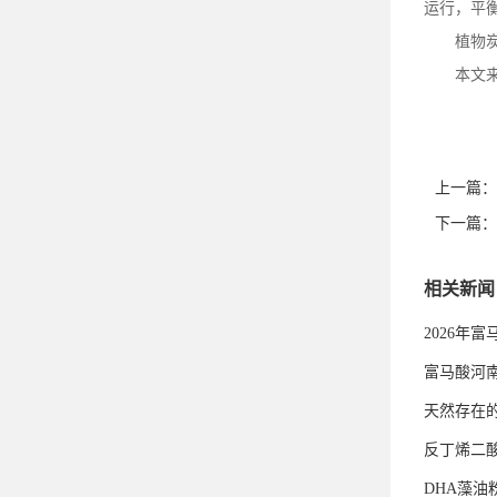
运行，平衡
植物
本文
上一篇：
下一篇：
相关新闻
2026年
富马酸河
天然存在
反丁烯二
DHA藻