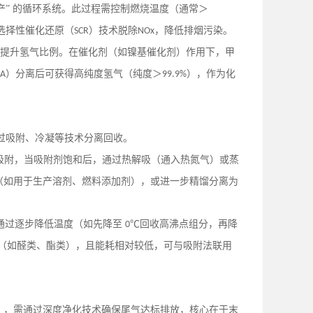
产” 的循环系统。此过程需控制燃烧温度（通常＞
选择性催化还原（
）技术脱除
，降低排烟污染。
SCR
NOx
提升氢气比例。在催化剂（如镍基催化剂）作用下，甲
）分离后可获得高纯度氢气（纯度＞
），作为化
SA
99.9%
过吸附、冷凝等技术分离回收。
吸附，当吸附剂饱和后，通过热解吸（通入热氮气）或蒸
（如用于生产溶剂、燃料添加剂），或进一步精馏分离为
通过逐步降低温度（如先降至
℃回收高沸点组分，再降
0
（如醛类、酯类），且能耗相对较低，可与吸附法联用
），需通过深度净化技术确保尾气达标排放，核心在于末