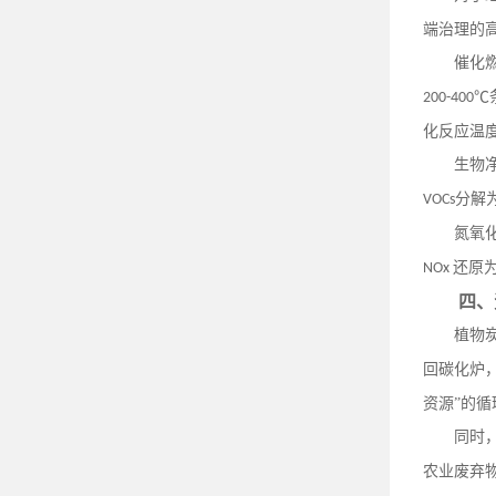
端治理的
催化
℃
200-400
化反应温
生物
分解
VOCs
氮氧
还原
NOx
四、
植物
回碳化炉
资源”的
同时
农业废弃