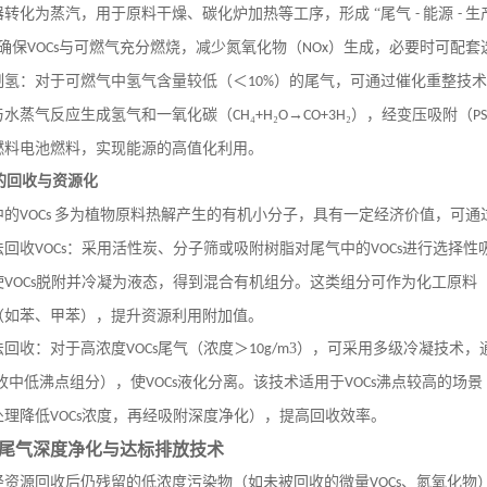
器转化为蒸汽，用于原料干燥、碳化炉加热等工序，形成 “尾气
能源
生
-
-
确保
与可燃气充分燃烧，减少氮氧化物（
）生成，必要时可配套
VOCs
NOx
制氢：对于可燃气中氢气含量较低（＜
）的尾气，可通过催化重整技术
10%
与水蒸气反应生成氢气和一氧化碳（
₄
₂
→
₂），经变压吸附（
CH
+H
O
CO+3H
P
燃料电池燃料，实现能源的高值化利用。
的回收与资源化
中的
多为植物原料热解产生的有机小分子，具有一定经济价值，可通
VOCs
法回收
：采用活性炭、分子筛或吸附树脂对尾气中的
进行选择性
VOCs
VOCs
使
脱附并冷凝为液态，得到混合有机组分。这类组分可作为化工原料
VOCs
（如苯、甲苯），提升资源利用附加值。
法回收：对于高浓度
尾气（浓度＞
3），可采用多级冷凝技术，
VOCs
10g/m
收中低沸点组分），使
液化分离。该技术适用于
沸点较高的场景
VOCs
VOCs
处理降低
浓度，再经吸附深度净化），提高回收效率。
VOCs
尾气深度净化与达标排放技术
经资源回收后仍残留的低浓度污染物（如未被回收的微量
、氮氧化物
VOCs