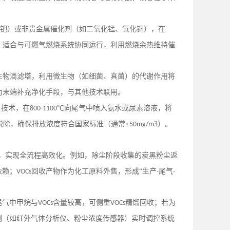
、钯）或非贵金属催化剂（如二氧化锰、氧化铜），在
，适合与可燃气燃烧系统协同运行，利用燃烧余热维持催
生物滴滤塔，利用微生物（如细菌、真菌）的代谢作用将
为末端补充净化手段，与其他技术联用。
）技术，在
℃向尾气中喷入氨水或尿素溶液，将
800-1100
脱除，确保排放浓度符合国家标准（通常≤
3）。
50mg/m
统，实现全流程高效化。例如，除尘阶段收集的炭黑粉尘返
依赖；
回收产物作为化工原料外售，形成“生产
尾气
VOCs
-
-
尾气中甲烷与
含量较高，可侧重
精馏回收；若为
VOCs
VOCs
测（如红外气体分析仪、粉尘浓度传感器）实时调控系统