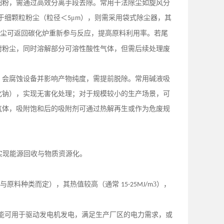
细粉，需通过高效分离手段去除。常用干法除尘如旋风分
于细颗粒粉尘（粒径＜
μ
），则需采用袋式除尘器，其
5
m
尘可返回碳化炉重新参与反应，提高原料利用率。若尾
附粉尘，同时溶解部分可溶性酸性气体，但需后续处理废
，会腐蚀设备并影响产物纯度，需提前脱除。常用碱液吸
化钠），实现无害化处理；对于规模较小的生产场景，可
气体，吸附饱和后的吸附剂可通过热解再生或作为危废规
实现能源回收与物质资源化。
度与原料种类而定），其热值较高（通常
3），
15-25MJ/m
能可用于驱动发电机发电，满足生产厂区的电力需求，或