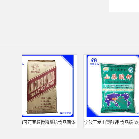
可可粉可可豆超微粉烘焙食品固体
宁波王龙山梨酸钾 食品级 饮料面
饮料冲调饮品原料现货批发可可粉
熟肉制品防腐剂 食用保 鲜剂