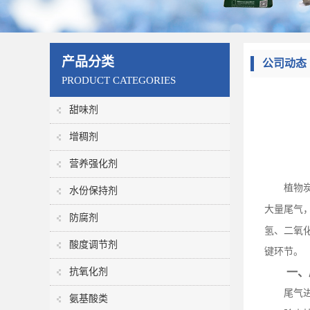
产品分类
公司动态
PRODUCT CATEGORIES
甜味剂
增稠剂
营养强化剂
植物
水份保持剂
大量尾气
防腐剂
氢、二氧
酸度调节剂
键环节。
抗氧化剂
一、
尾气
氨基酸类