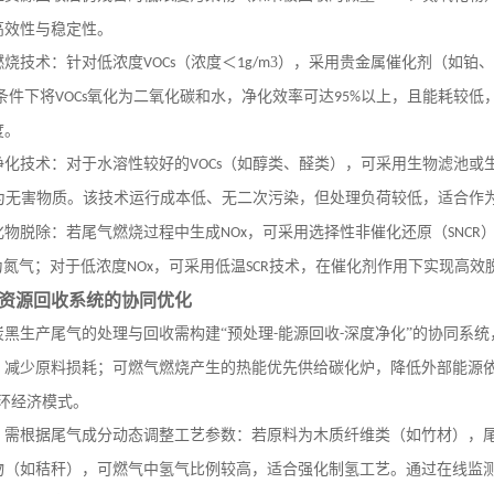
高效性与稳定性。
燃烧技术：针对低浓度
（浓度＜
3），采用贵金属催化剂（如铂
VOCs
1g/m
条件下将
氧化为二氧化碳和水，净化效率可达
以上，且能耗较低
VOCs
95%
度。
净化技术：对于水溶性较好的
（如醇类、醛类），可采用生物滤池或
VOCs
为无害物质。该技术运行成本低、无二次污染，但处理负荷较低，适合作
化物脱除：若尾气燃烧过程中生成
，可采用选择性非催化还原（
NOx
SNCR
为氮气；对于低浓度
，可采用低温
技术，在催化剂作用下实现高效
NOx
SCR
资源回收系统的协同优化
炭黑生产尾气的处理与回收需构建
“预处理
能源回收
深度净化”的协同系
-
-
，减少原料损耗；可燃气燃烧产生的热能优先供给碳化炉，降低外部能源
循环经济模式。
，需根据尾气成分动态调整工艺参数：若原料为木质纤维类（如竹材），
物（如秸秆），可燃气中氢气比例较高，适合强化制氢工艺。通过在线监