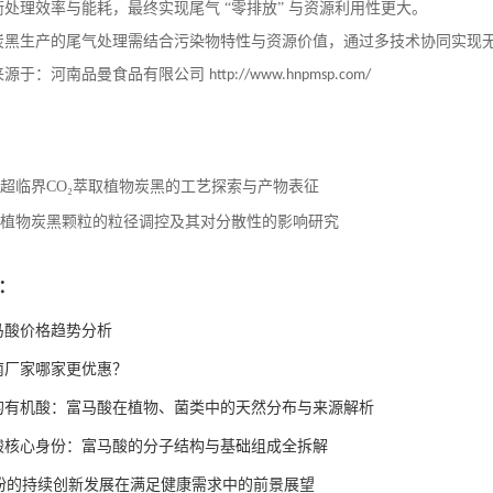
处理效率与能耗，最终实现尾气 “零排放” 与资源利用性更大。
炭黑生产的尾气处理需结合污染物特性与资源价值，通过多技术协同实现
来源于：河南品曼食品有限公司
http://www.hnpmsp.com/
超临界CO₂萃取植物炭黑的工艺探索与产物表征
植物炭黑颗粒的粒径调控及其对分散性的影响研究
：
富马酸价格趋势分析
南厂家哪家更优惠？
的有机酸：富马酸在植物、菌类中的天然分布与来源解析
酸核心身份：富马酸的分子结构与基础组成全拆解
油粉的持续创新发展在满足健康需求中的前景展望