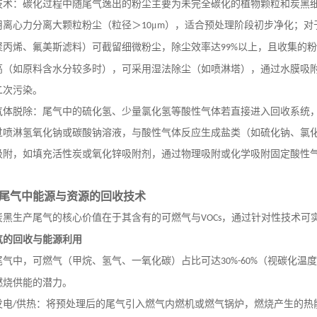
技术：碳化过程中随尾气逸出的粉尘主要为未完全碳化的植物颗粒和炭黑
用离心力分离大颗粒粉尘（粒径＞
μ
），适合预处理阶段初步净化；对
10
m
聚丙烯、氟美斯滤料）可截留细微粉尘，除尘效率达
以上，且收集的粉
99%
高（如原料含水分较多时），可采用湿法除尘（如喷淋塔），通过水膜吸
二次污染。
气体脱除：尾气中的硫化氢、少量氯化氢等酸性气体若直接进入回收系统
过喷淋氢氧化钠或碳酸钠溶液，与酸性气体反应生成盐类（如硫化钠、氯
吸附，如填充活性炭或氧化锌吸附剂，通过物理吸附或化学吸附固定酸性
尾气中能源与资源的回收技术
炭黑生产尾气的核心价值在于其含有的可燃气与
，通过针对性技术可
VOCs
气的回收与能源利用
尾气中，可燃气（甲烷、氢气、一氧化碳）占比可达
（视碳化温
30%-60%
燃烧供能的潜力。
发电
供热：将预处理后的尾气引入燃气内燃机或燃气锅炉，燃烧产生的热
/