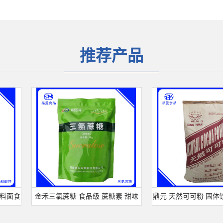
推荐产品
食
金禾三氯蔗糖 食品级 蔗糖素 甜味
鼎元 天然可可粉 固体饮料
剂 600倍甜度原装正品 三氯蔗糖
粉 烘培原料 25kg/袋