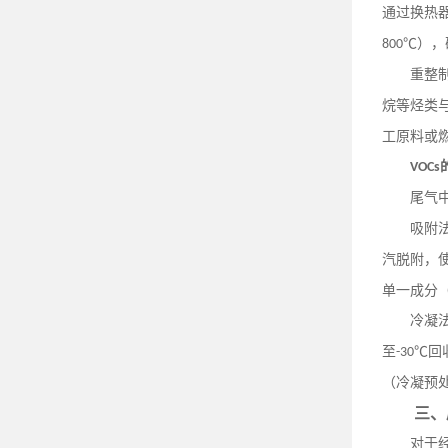
通过换热
℃），
800
重整
烷等烃类
工原料或
VOCs
尾气
吸附
汽脱附，
单一成分
冷凝
至
℃回
-30
（冷凝预
三、
对于