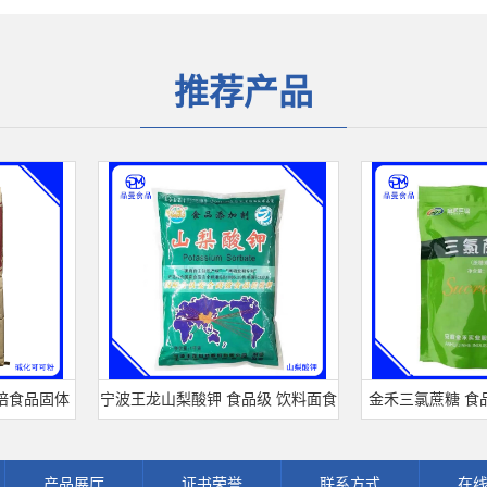
推荐产品
品固体
宁波王龙山梨酸钾 食品级 饮料面食
金禾三氯蔗糖 食品级
可可粉
熟肉制品防腐剂 食用保 鲜剂
剂 600倍甜度原装
产品展厅
证书荣誉
联系方式
在