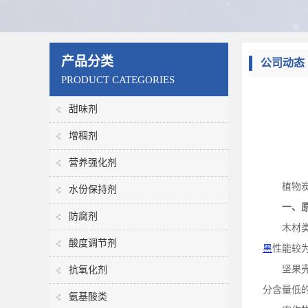
产品分类
公司动态
PRODUCT CATEGORIES
甜味剂
增稠剂
营养强化剂
植物
水份保持剂
一、
防腐剂
木材
酸度调节剂
黑
性能较
坚果
抗氧化剂
分含量低
氨基酸类