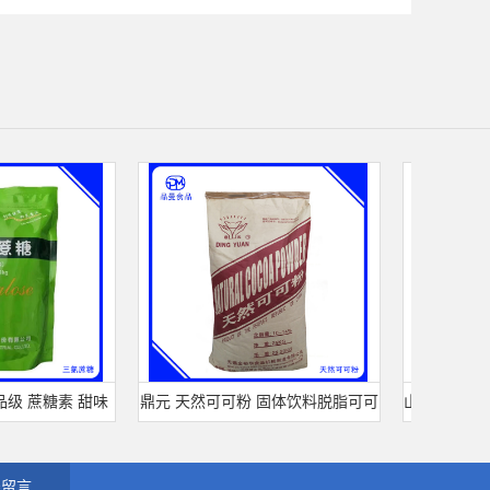
 蔗糖素 甜味
鼎元 天然可可粉 固体饮料脱脂可可
山松生物 大豆分离
正品 三氯蔗糖
粉 烘培原料 25kg/袋
型 食品级
线留言