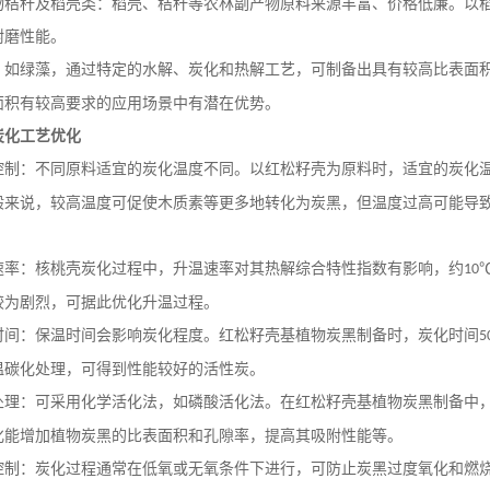
物秸秆及稻壳类：稻壳、秸秆等农林副产物原料来源丰富、价格低廉。以
耐磨性能。
：如绿藻，通过特定的水解、炭化和热解工艺，可制备出具有较高比表面
面积有较高要求的应用场景中有潜在优势。
炭化工艺优化
控制：不同原料适宜的炭化温度不同。以红松籽壳为原料时，适宜的炭化
般来说，较高温度可促使木质素等更多地转化为炭黑，但温度过高可能导
速率：核桃壳炭化过程中，升温速率对其热解综合特性指数有影响，约
10
较为剧烈，可据此优化升温过程。
时间：保温时间会影响炭化程度。红松籽壳基植物炭黑制备时，炭化时间
5
温碳化处理，可得到性能较好的活性炭。
处理：可采用化学活化法，如磷酸活化法。在红松籽壳基植物炭黑制备中
化能增加植物炭黑的比表面积和孔隙率，提高其吸附性能等。
控制：炭化过程通常在低氧或无氧条件下进行，可防止炭黑过度氧化和燃