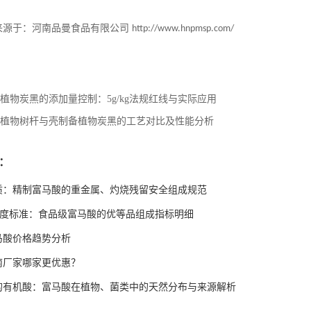
来源于：河南品曼食品有限公司
http://www.hnpmsp.com/
植物炭黑的添加量控制：5g/kg法规红线与实际应用
植物树杆与壳制备植物炭黑的工艺对比及性能分析
：
质：精制富马酸的重金属、灼烧残留安全组成规范
高纯度标准：食品级富马酸的优等品组成指标明细
富马酸价格趋势分析
南厂家哪家更优惠？
的有机酸：富马酸在植物、菌类中的天然分布与来源解析