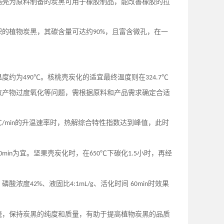
稻壳为原料制备的炭黑可用于橡胶制品，能改善橡胶的拉
积的植物炭黑，其碳含量可达约
，且富含微孔，在一
90%
温度约为
℃。核桃壳炭化的适宜最终温度则在
℃
490
324.7
致产物过度氧化等问题，需根据原料和产品需求确定合适
℃
的升温速率时，热解综合特性指数达到峰值，此时
/min
为宜。坚果壳炭化时，在
℃下碳化
小时，再经
0min
650
1.5
，磷酸浓度
、液固比
、活化时间
时效果
42%
4:1mL/g
60min
烧，保持炭黑的纯度和质量，有助于提高植物炭黑的品质