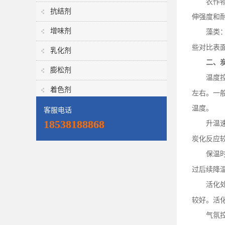
农作
抗结剂
伸强度和
增味剂
藻类
些对比表
乳化剂
二、
膨松剂
温度
着色剂
左右。一
温度。
客服电话
18538188868
升温
炭化反应
保温
过后续降
活化
较好。活
气氛