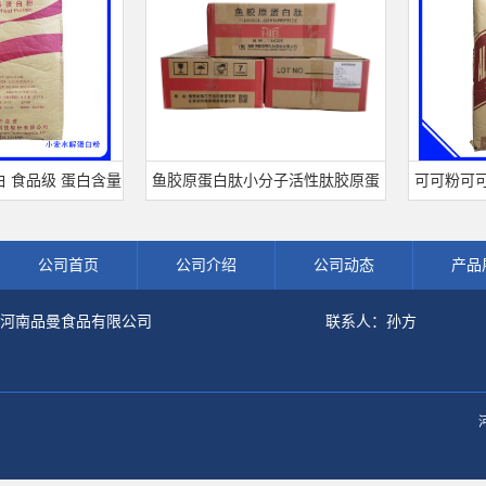
品级 蛋白含量
鱼胶原蛋白肽小分子活性肽胶原蛋
可可粉可可豆
小麦水解蛋白粉
白食品级深海鱼水解粉冲剂肽粉
饮料冲调饮品
公司首页
公司介绍
公司动态
产品
河南品曼食品有限公司
联系人：孙方