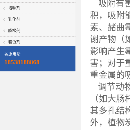
吸附有
增味剂
积，吸附
乳化剂
素、赭曲
膨松剂
谢产物（
着色剂
影响产生
客服电话
害；对于
18538188868
重金属的
调节动
（如大肠
其多孔结
外，植物