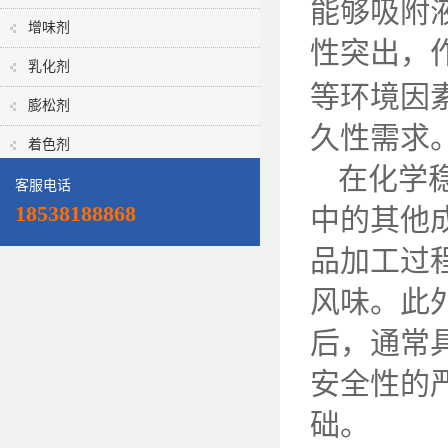
能够吸附
增味剂
性突出，
乳化剂
等环境因
膨松剂
久性需求
着色剂
在化学
客服电话
18538188868
中的其他
品加工过
风味。此
后，通常
安全性的
础。