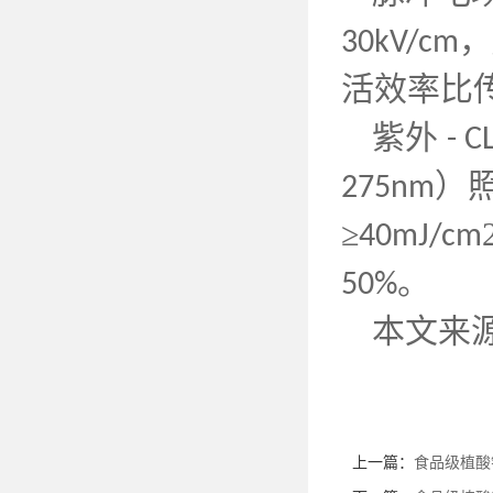
30kV/cm
活效率比
紫外
- 
）
275nm
≥
40mJ/cm
。
50%
本文来
上一篇：
食品级植酸