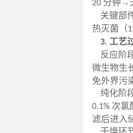
分钟→
20
关键部
热灭菌（
1
工艺
3.
反应阶
微生物生
免外界污
纯化阶
次氯
0.1%
滤后进入
干燥环