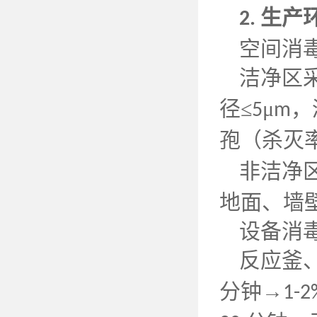
生产
2.
空间消
洁净区
径≤
μ
，
5
m
孢（杀灭
非洁净
地面、墙
设备消
反应釜
分钟→
1-