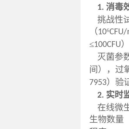
消毒
1.
挑战性
（
⁶
10
CFU/
≤
100CFU
灭菌参
间），过
）验
7953
实时
2.
在线微
生物数量