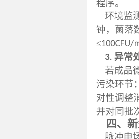
程序。
环境监
钟，菌落
≤
100CFU/
异常
3.
若成品
污染环节
对性调整
并对同批
四、新
脉冲电