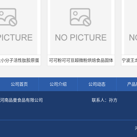
子活性肽胶原蛋
可可粉可可豆超微粉烘焙食品固体
宁波王龙山梨
解粉冲剂肽粉
饮料冲调饮品原料现货批发可可粉
熟肉制品防
公司首页
公司介绍
公司动态
产品
河南品曼食品有限公司
联系人：孙方