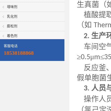
生真菌（
增味剂
植酸提
乳化剂
（如
Therm
膨松剂
生产
2.
着色剂
车间空
客服电话
18538188868
≥
μ
≤
0.5
m
3
反应釜
假单胞菌
人员
3.
操作人
（氯己定