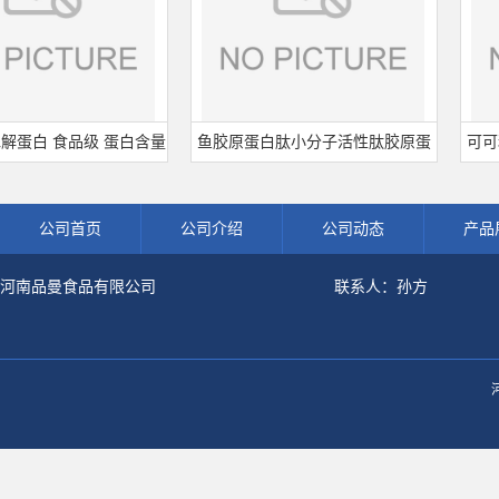
白 食品级 蛋白含量
鱼胶原蛋白肽小分子活性肽胶原蛋
可可粉
发票 小麦水解蛋白粉
白食品级深海鱼水解粉冲剂肽粉
饮料冲
公司首页
公司介绍
公司动态
产品
河南品曼食品有限公司
联系人：孙方