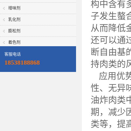
构中含有
增味剂
子发生螯
乳化剂
从而降低
膨松剂
还可以通
着色剂
断自由基
客服电话
18538188868
持肉类的
应用优
性、无异
油炸肉类
期，减少
类等，提