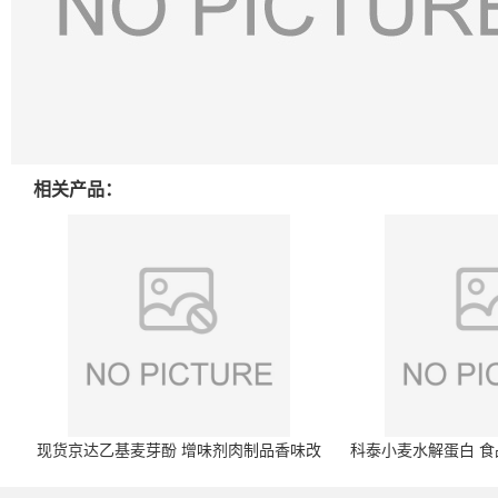
相关产品：
现货京达乙基麦芽酚 增味剂肉制品香味改
科泰小麦水解蛋白 食品
良剂 500g袋
开发票 小