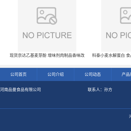
现货京达乙基麦芽酚 增味剂肉制品香味改
科泰小麦水解蛋白 食品
良剂 500g袋
开发票 小
公司首页
公司介绍
公司动态
产品
河南品曼食品有限公司
联系人：孙方