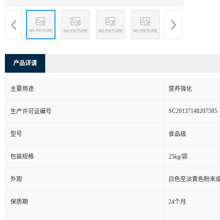
产品详请
主要用途
营养强化
SC20137148207585
生产许可证编号
型号
食品级
包装规格
25kg/袋
外观
白色至淡黄色粉末
保质期
24个月