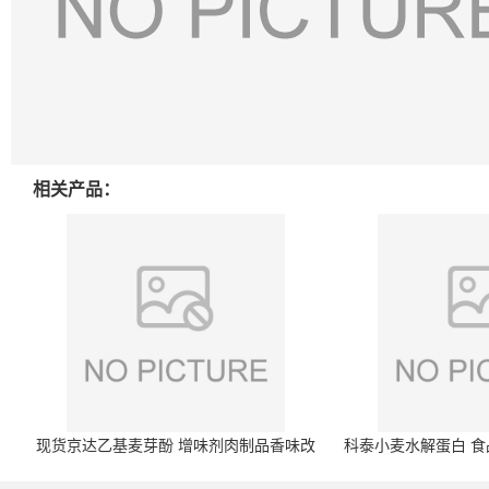
相关产品：
现货京达乙基麦芽酚 增味剂肉制品香味改
科泰小麦水解蛋白 食品
良剂 500g袋
开发票 小