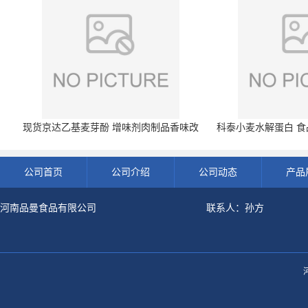
现货京达乙基麦芽酚 增味剂肉制品香味改
科泰小麦水解蛋白 食品
良剂 500g袋
开发票 小
公司首页
公司介绍
公司动态
产品
河南品曼食品有限公司
联系人：孙方