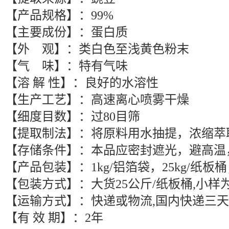
【产品规格】：99%
【主要成份】：蛋白质
【外 观】：类白色至浅黄色粉末
【气 味】：特有气味
【溶 解 性】：良好的水溶性
【生产工艺】：高速离心喷雾干燥
【细度目数】：过80目筛
【提取制法】：将原料用水抽提，浓缩萃
【存储条件】：本品应密封遮光，避高温
【产品包装】：1kg/铝箔袋，25kg/纸
【包装方式】：大货25公斤/纸板桶,小样
【运输方式】：快递或物流,国内快递三天
【有 效 期】：2年