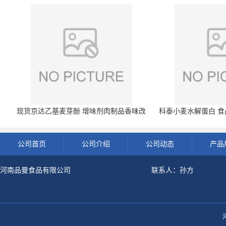
现货京达乙基麦芽酚 增味剂肉制品香味改
科泰小麦水解蛋白 食品
良剂 500g袋
开发票 小
公司首页
公司介绍
公司动态
产品
河南品曼食品有限公司
联系人：孙方