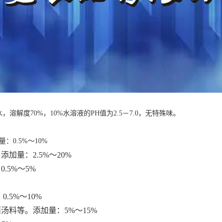
水，溶解度
70%
，
10%
水溶液的
PH
值为
2.5
－
7.0
，无特殊味。
量：
0.5%
～
10%
。添加量：
2.5%
～
20%
：
0.5%
～
5%
：
0.5%
～
10%
面汤料等。添加量：
5%
～
15%