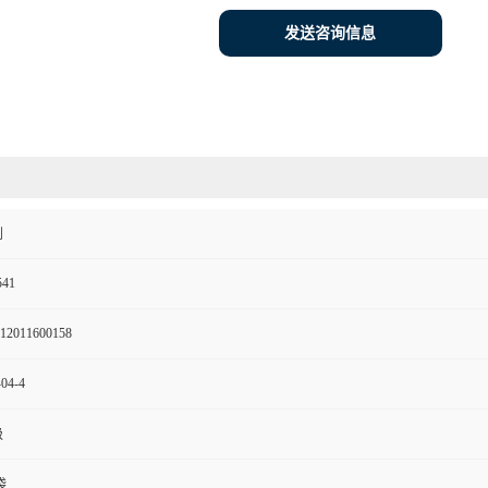
发送咨询信息
剂
541
12011600158
-04-4
级
袋