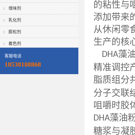
的粘性与
增味剂
添加带来
乳化剂
从休闲零
膨松剂
生产的核
着色剂
藻
DHA
客服电话
18538188868
精准调控
脂质组分
分子交联
咀嚼时胶
藻油
DHA
糖浆与凝