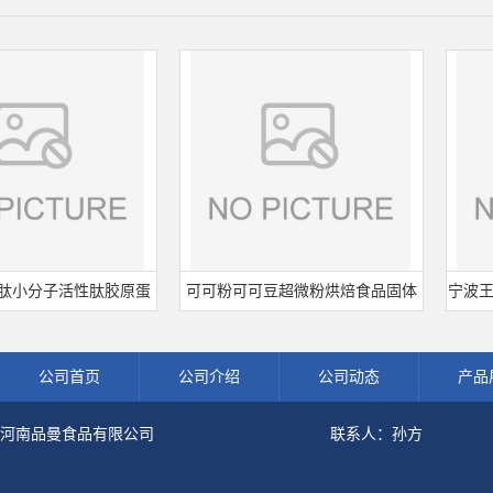
分子活性肽胶原蛋
可可粉可可豆超微粉烘焙食品固体
宁波王龙山
水解粉冲剂肽粉
饮料冲调饮品原料现货批发可可粉
熟肉制品
公司首页
公司介绍
公司动态
产品
河南品曼食品有限公司
联系人：孙方