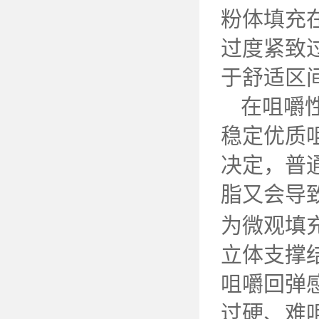
粉体填充
过度紧致
于舒适区
在咀嚼
稳定优质
决定，普
脂又会导
为微观填
立体支撑
咀嚼回弹
过硬、难