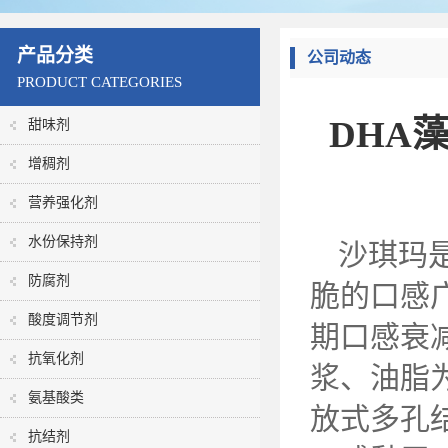
产品分类
公司动态
PRODUCT CATEGORIES
DHA
甜味剂
增稠剂
营养强化剂
水份保持剂
沙琪玛
防腐剂
脆的口感
酸度调节剂
期口感衰
抗氧化剂
浆、油脂
氨基酸类
放式多孔
抗结剂