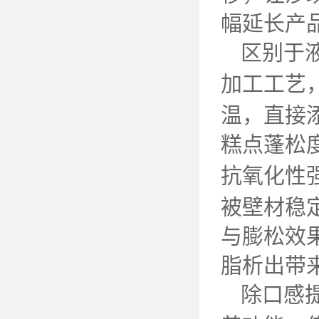
幅延长产
区别于
加工工艺
温，直接
糕点蓬松
抗氧化性
被壁材稳
与膨松效
脂析出带
除口感