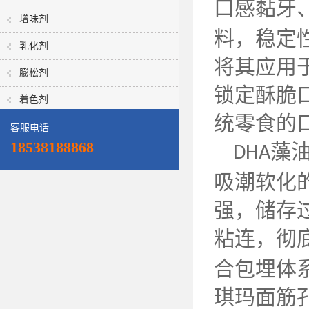
口感黏牙
增味剂
料，稳定
乳化剂
将其应用
膨松剂
锁定酥脆
着色剂
统零食的
客服电话
18538188868
藻
DHA
吸潮软化
强，储存
粘连，彻
合包埋体
琪玛面筋