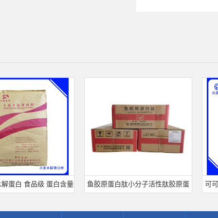
白 食品级 蛋白含量
鱼胶原蛋白肽小分子活性肽胶原蛋
可可粉可
票 小麦水解蛋白粉
白食品级深海鱼水解粉冲剂肽粉
饮料冲调