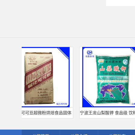
可可粉可可豆超微粉烘焙食品固体
宁波王龙山梨酸钾 食品级 饮料面
饮料冲调饮品原料现货批发可可粉
熟肉制品防腐剂 食用保 鲜剂