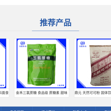
推荐产品
食
金禾三氯蔗糖 食品级 蔗糖素 甜味
鼎元 天然可可粉 固体饮料
剂 600倍甜度原装正品 三氯蔗糖
粉 烘培原料 25kg/袋