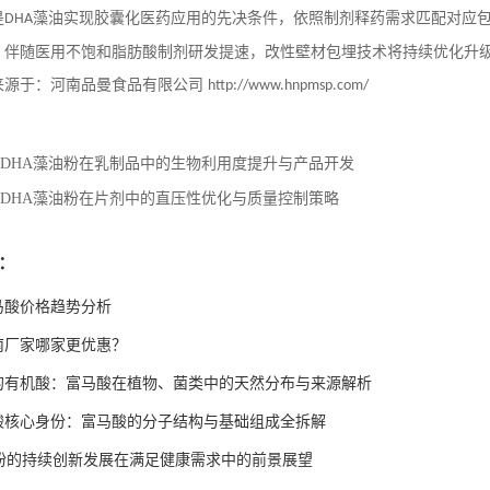
是
藻油实现胶囊化医药应用的先决条件，依照制剂释药需求匹配对应
DHA
，伴随医用不饱和脂肪酸制剂研发提速，改性壁材包埋技术将持续优化升
来源于：河南品曼食品有限公司
http://www.hnpmsp.com/
DHA藻油粉在乳制品中的生物利用度提升与产品开发
DHA藻油粉在片剂中的直压性优化与质量控制策略
：
富马酸价格趋势分析
南厂家哪家更优惠？
的有机酸：富马酸在植物、菌类中的天然分布与来源解析
酸核心身份：富马酸的分子结构与基础组成全拆解
油粉的持续创新发展在满足健康需求中的前景展望