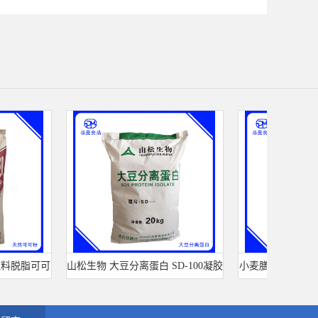
脱脂可可
山松生物 大豆分离蛋白 SD-100凝胶
小麦膳食纤维 营养增
型 食品级 肉制品千页豆腐
麸皮提取物 20k