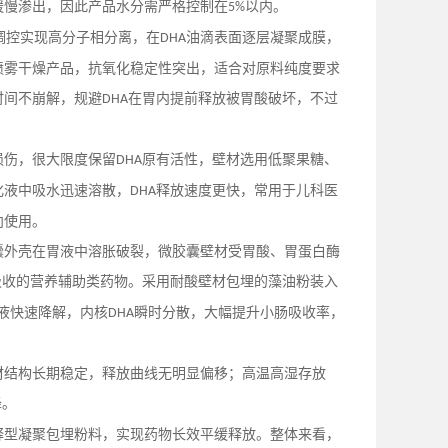
缓慢渗出，因此产品水分需严格控制在
以内。
5%
调控实现高分子相分离，在
油滴表面逐层凝聚成膜，
DHA
喷雾干燥产品，抗氧化稳定性突出，适合对原料纯度要求
时间不崩解，规避
在胃内提前释放被胃酸破坏，不过
DHA
损伤，很大限度保留
原有活性，壁材选用低聚果糖、
DHA
化液中吸水迅速溶散，
释放速度更快，常用于儿科医
DHA
向使用。
囊外壳在胃液中溶胀破裂，微胶囊壁材受胃酸、胃蛋白酶
吸收的营养辅助类药物。采用耐酸壁材包埋的藻油粉装入
液快速降解，内核
瞬时分散，大幅提升小肠吸收率，
DHA
材结构长期稳定，释放曲线无明显偏移；高温高湿存放
降。
释型凝聚包埋粉料，实现药物长效平缓释放。整体来看，