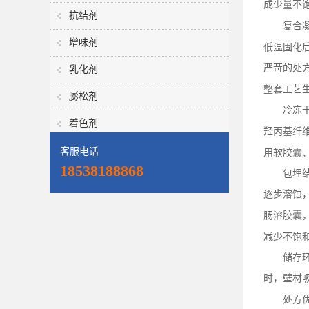
成少量不
抗结剂
复合
增味剂
低温固化
严苛的处
乳化剂
整套工艺
膨松剂
冷冻
着色剂
羟丙基纤
客服电话
用软胶囊
18538188868
包埋
逐步溶蚀
肠溶胶囊
减少不饱
储存
时，壁材
处方