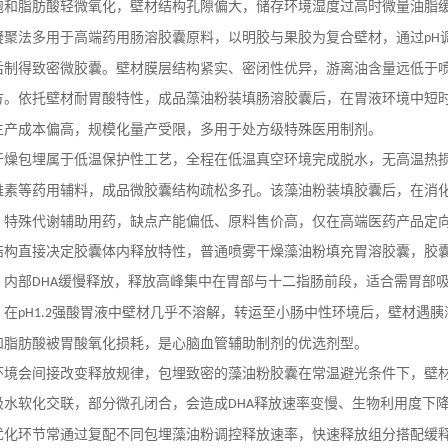
饱和脂肪酸轻微氧化，壁材结构孔隙偏大，储存环境湿度过高时微量油脂
凝聚法多用于高端药用肠溶胶囊原料，以明胶与果胶为复合壁材，通过
pH
后制得致密微胶囊。壁材膜层结构紧实、密闭性优异，游离油含量远低于
方。依托壁材耐胃酸特性，成品藻油粉装填肠溶胶囊后，在胃液环境中短
生产成本偏高，规模化量产受限，多用于处方级特殊医用制剂。
干燥包埋属于低温保护性工艺，全程在低温真空环境完成脱水，无高温热
维素等药用辅料，成品微胶囊结构疏松多孔。该藻油粉装填胶囊后，在消
、特殊代谢辅助用药，缺点产能偏低、原料售价高，仅在高端医药产品定
结构直接决定胶囊体内释放特性，普通喷雾干燥藻油粉填充胃溶胶囊，胶
，内部
缓慢释放，释放高峰集中在胃部与十二指肠前段，适合需胃部
DHA
，在
强酸胃液中壁材几乎不溶解，转运至小肠中性环境后，壁材遇胰
pH1.2
和脂肪酸被胃酸氧化损耗，是心脑血管辅助制剂的优选剂型。
环境会间接改变释放规律，包埋致密的藻油粉胶囊在常温避光条件下，壁
吸水软化交联，部分微孔闭合，会造成
释放速率变慢、生物利用度下
DHA
优化环节常通过复配不同包埋藻油粉调控释放速率，快速释放组分搭配缓