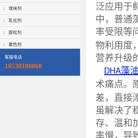
泛应用于
增味剂
中，普通
乳化剂
率受限等
膨松剂
物利用度
着色剂
营养升级
客服电话
18538188868
藻
DHA
术痛点。
差，直接
虽解决了
存、温和
率慢，导