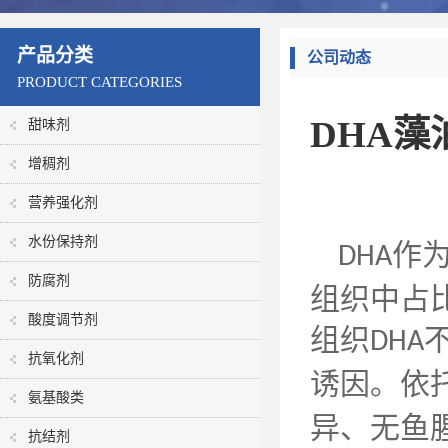
产品分类
公司动态
PRODUCT CATEGORIES
DHA
甜味剂
增稠剂
营养强化剂
水份保持剂
作
DHA
防腐剂
组织中占
酸度调节剂
组织
DHA
抗氧化剂
诱因。依
氨基酸类
异、无鱼
抗结剂