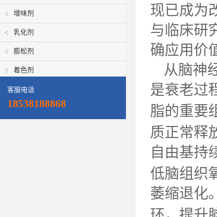
现已成为
增味剂
与临床研
乳化剂
确应用价
膨松剂
从脑神
着色剂
是衰老过
客服电话
18538188868
脂的重要
质正常释
自由基持
低脑组织
萎缩退化
环，提升