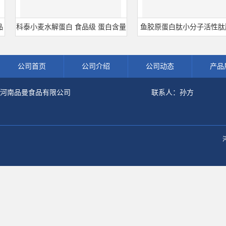
科泰小麦水解蛋白 食品级 蛋白含量
鱼胶原蛋白肽小分子活性肽胶原
80% 可开发票 小麦水解蛋白粉
白食品级深海鱼水解粉冲剂肽
公司首页
公司介绍
公司动态
产品
河南品曼食品有限公司
联系人：孙方