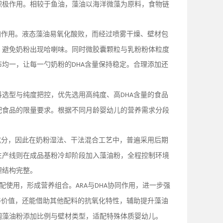
积极作用。相较于鱼油，藻油以海洋微藻为原料，食物链
加作用。液态藻油易氧化酸败，而经过喷雾干燥、壁材包
，避免奶粉出现哈喇味。同时微胶囊颗粒与乳粉粉体粒度
布均一，让每一勺奶粉的
含量保持稳定。合理添加还
DHA
料选型与纯度把控，优先选用高纯度、高
含量的食品
DHA
配食品的限量要求。根据不同月龄婴幼儿的营养需求分段
成分，因此在奶粉湿法、干法混合工艺中，普遍采用后期
生产线则在成品基粉冷却阶段加入藻油粉，全程控制环境
埋结构完整。
配使用，形成营养组合。
与
协同作用，进一步强
ARA
DHA
养价值，还能借助其他配料的抗氧化特性，辅助提升藻油
调藻油粉添加比例与壁材类型，适配特殊体质婴幼儿。