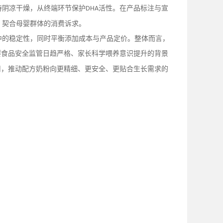
持阴凉干燥，从终端环节保护
活性。在产品标注与宣
DHA
，契合母婴群体的消费诉求。
中的稳定性，同时平衡添加成本与产品定价。整体而言，
婴食品安全监管日趋严格、家长科学喂养意识提升的背景
用，推动配方奶粉向更精细、更安全、更贴合生长需求的