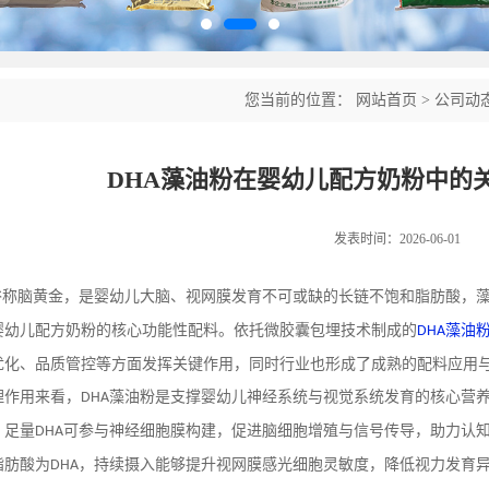
您当前的位置：
网站首页
>
公司动
DHA藻油粉在婴幼儿配方奶粉中的
发表时间：2026-06-01
俗称脑黄金，是婴幼儿大脑、视网膜发育不可或缺的长链不饱和脂肪酸，
婴幼儿配方奶粉的核心功能性配料。依托微胶囊包埋技术制成的
藻油
DHA
优化、品质管控等方面发挥关键作用，同时行业也形成了成熟的配料应用
理作用来看，
藻油粉是支撑婴幼儿神经系统与视觉系统发育的核心营
DHA
，足量
可参与神经细胞膜构建，促进脑细胞增殖与信号传导，助力认
DHA
脂肪酸为
，持续摄入能够提升视网膜感光细胞灵敏度，降低视力发育
DHA