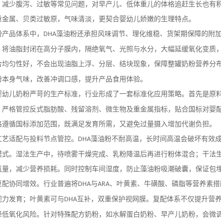
，减少腹泻、过敏等常见问题，对早产儿、低体重儿的体格追赶生长也有
重金属、贝类过敏原，气味清淡，更契合婴幼儿娇嫩的生理特点。
粉产品体系中，
藻油粉还承担风味调节、理化维稳、货架期保障的附
DHA
，将油脂封闭在高分子膜内，隔绝氧气、光照与水分，大幅延缓氧化变质
合均匀性好，不会出现油脂上浮、分层、结块现象，保障整罐奶粉营养分
粉本身气味，改善冲调口感，提升产品食用体验。
婴幼儿奶粉严苛的生产标准，行业形成了一套标准化应用策略。首先是原
，严格管控反式脂肪酸、残留溶剂、微生物及重金属指标，贴合国标对婴
格遵循国标添加范围，既满足发育所需，又避免过量摄入增加代谢负担。
工艺适配与投料节点管控。
藻油粉不耐高温，长时间高温会破坏有效
DHA
模式。湿法生产中，待喷雾干燥完成、乳粉降温后再进行粉体混合；干法
氧量，减少营养损耗。同时控制车间湿度，防止藻油粉吸潮破囊，保证包
复配协同增效。行业普遍将
与
、叶黄素、牛磺酸、磷脂等营养素搭
DHA
ARA
视力发育；叶黄素可与
互补，双重保护视网膜。复配体系不仅提升营
DHA
降低氧化风险。针对特殊配方奶粉，如水解蛋白奶粉、早产儿奶粉，会微