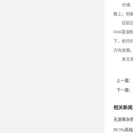
仓储
教上，明
目前
藻油
DHA
下，依托
方向发展
本文
上一篇：
下一篇：
相关新闻
无游离杂
99.5%