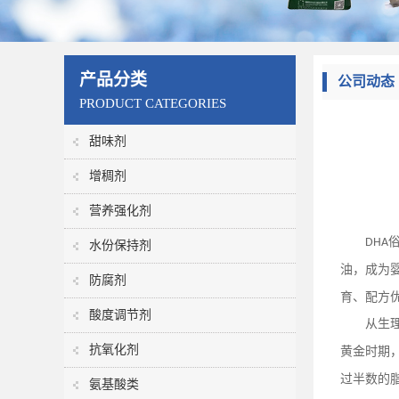
产品分类
公司动态
PRODUCT CATEGORIES
甜味剂
增稠剂
营养强化剂
DHA
水份保持剂
油，成为
防腐剂
育、配方
酸度调节剂
从生
抗氧化剂
黄金时期
过半数的
氨基酸类