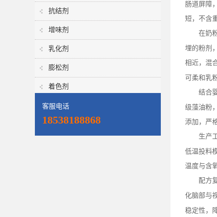
肠道屏障
抗结剂
短，不含
增味剂
在奶
埋的粉剂
乳化剂
相近，混
膨松剂
可柔和乳
着色剂
结合
客服电话
级藻油粉
18538188868
添加，严
生产
低温投料
温度与含
配方
化脑部与
稳定性，