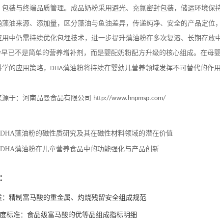
、包装与终端品质管理。成品奶粉采用避光、充氮密封包装，储运环境保
确藻油来源、添加量，区分藻油与鱼油差异，传递纯净、安全的产品定位
应用中仍需持续优化包埋技术，进一步提升藻油粉在多次复溶、长期存放
粉早已不是简单的营养增补剂，而是婴配奶粉配方升级的核心组成。在母
科学的应用策略，
藻油粉将持续在婴幼儿营养领域发挥不可替代的作
DHA
。
来源于：河南品曼食品有限公司
http://www.hnpmsp.com/
DHA藻油粉的磁性质研究及其在磁性材料领域的潜在价值
DHA藻油粉在儿童营养食品中的功能强化与产品创新
：
质：精制富马酸的重金属、灼烧残留安全组成规范
高纯度标准：食品级富马酸的优等品组成指标明细