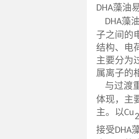
藻油
DHA
藻
DHA
子之间的
结构、电
主要分为
属离子的
与过渡
体现，主
主。以
Cu
接受
DHA