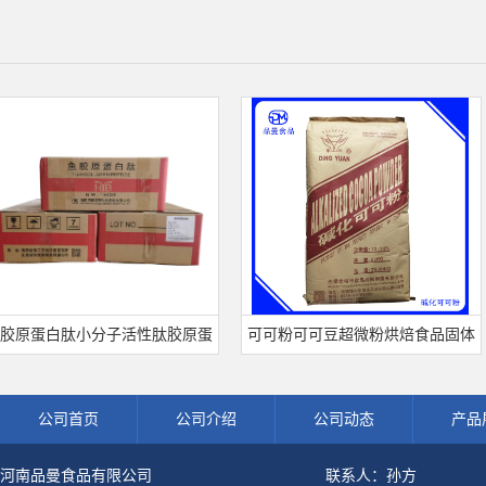
蛋白肽小分子活性肽胶原蛋
可可粉可可豆超微粉烘焙食品固体
宁
级深海鱼水解粉冲剂肽粉
饮料冲调饮品原料现货批发可可粉
公司首页
公司介绍
公司动态
产品
河南品曼食品有限公司
联系人：孙方