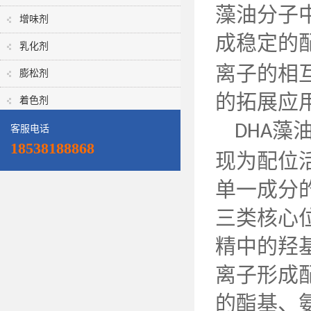
藻油分子
增味剂
成稳定的
乳化剂
离子的相
膨松剂
的拓展应
着色剂
藻
DHA
客服电话
18538188868
现为配位
单一成分
三类核心
精中的羟
离子形成
的酯基、