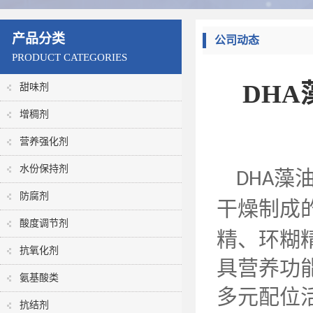
产品分类
公司动态
PRODUCT CATEGORIES
DH
甜味剂
增稠剂
营养强化剂
水份保持剂
藻
DHA
防腐剂
干燥制成
酸度调节剂
精、环糊
抗氧化剂
具营养功
氨基酸类
多元配位
抗结剂