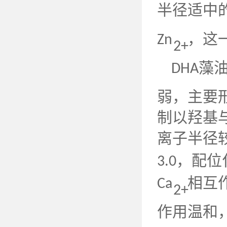
半径适中
，这
Zn
2+
藻
DHA
弱，主要
制以羟基
离子半径
，配位
3.0
相互
Ca
2+
作用温和