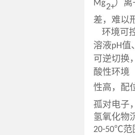
）离
Mg
2+
差，难以
环境可
溶液
值
pH
可逆切换
酸性环境
性高，配
孤对电子
氢氧化物
℃范
20-50