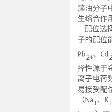
藻油分子
生络合作
配位选
子的配位
、
Pb
Cd
2+
择性源于
离子电荷
易接受配
（
、
Na
K
+