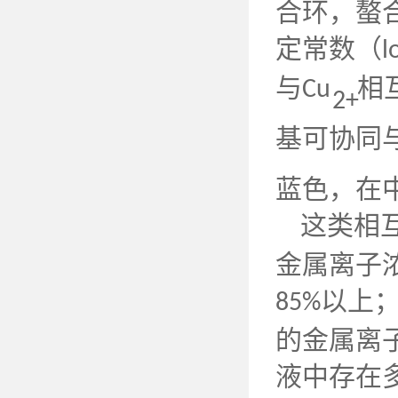
合环，螯
定常数（
l
与
相
Cu
2+
基可协同
蓝色，在
这类相
金属离子
以上
85%
的金属离
液中存在