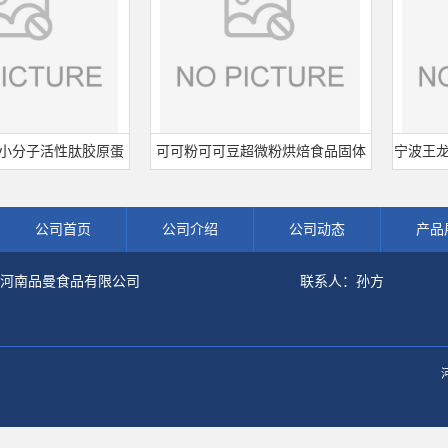
子活性肽胶原蛋
可可粉可可豆超微粉烘焙食品固体
宁波王龙山梨酸
解粉冲剂肽粉
饮料冲调饮品原料现货批发可可粉
熟肉制品防
公司首页
公司介绍
公司动态
产品
河南品曼食品有限公司
联系人：孙方