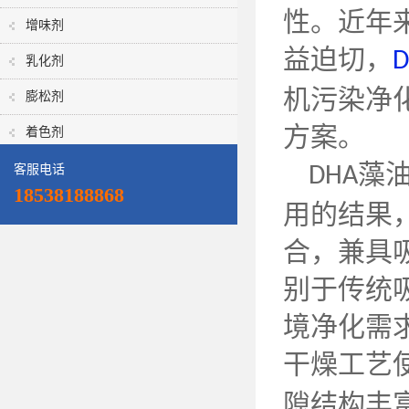
性。近年
增味剂
益迫切，
D
乳化剂
机污染净
膨松剂
方案。
着色剂
藻
客服电话
DHA
18538188868
用的结果
合，兼具
别于传统
境净化需
干燥工艺
隙结构丰