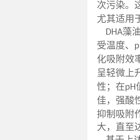
次污染。
尤其适用
藻
DHA
受温度、
p
化吸附效
呈轻微上
性；在
pH
佳，强酸
抑制吸附
大，直至
基于上